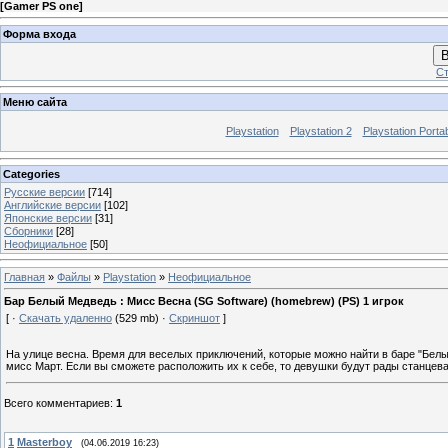
[
Gamer PS one
]
Форма входа
В
Ст
Меню сайта
Playstation
Playstation 2
Playstation Porta
Categories
Русские версии
[714]
Английские версии
[102]
Японские версии
[31]
Сборники
[28]
Неофициальное
[50]
Главная
»
Файлы
»
Playstation
»
Неофициальное
Бар Белый Медведь : Мисс Весна (SG Software) (homebrew) (PS) 1 игрок
[ ·
Скачать удаленно
(529 mb) ·
Скриншот
]
На улице весна. Время для веселых приключений, которые можно найти в баре "Бел
мисс Март. Если вы сможете расположить их к себе, то девушки будут рады станцев
Всего комментариев
:
1
1
Masterboy
(04.06.2019 16:23)