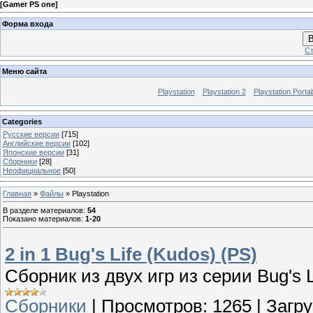
[
Gamer PS one
]
Форма входа
В
Ст
Меню сайта
Playstation
Playstation 2
Playstation Porta
Categories
Русские версии
[715]
Английские версии
[102]
Японские версии
[31]
Сборники
[28]
Неофициальное
[50]
Главная
»
Файлы
» Playstation
В разделе материалов
:
54
Показано материалов
:
1-20
2 in 1 Bug's Life (Kudos) (PS)
Сборник из двух игр из серии Bug's L
Сборники
|
Просмотров:
1265
|
Загру