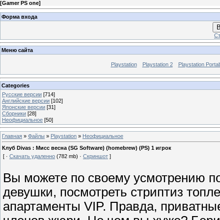
[
Gamer PS one
]
Форма входа
В
Ст
Меню сайта
Playstation
Playstation 2
Playstation Porta
Categories
Русские версии
[714]
Английские версии
[102]
Японские версии
[31]
Сборники
[28]
Неофициальное
[50]
Главная
»
Файлы
»
Playstation
»
Неофициальное
Клуб Divas : Мисс весна (SG Software) (homebrew) (PS) 1 игрок
[ ·
Скачать удаленно
(782 mb) ·
Скриншот
]
Вы можете по своему усмотрению п
девушки, посмотреть стриптиз топле
апартаменты VIP. Правда, приватны