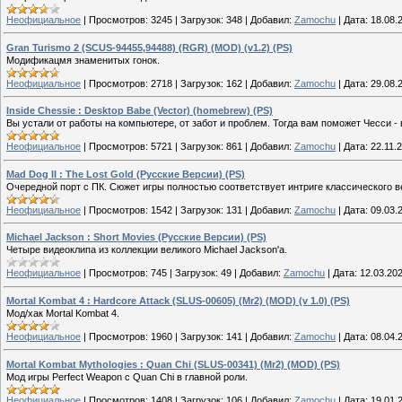
Неофициальное
|
Просмотров:
3245
|
Загрузок:
348
|
Добавил:
Zamochu
|
Дата:
18.08.
Gran Turismo 2 (SCUS-94455,94488) (RGR) (MOD) (v1.2) (PS)
Модификацмя знаменитых гонок.
Неофициальное
|
Просмотров:
2718
|
Загрузок:
162
|
Добавил:
Zamochu
|
Дата:
29.08.
Inside Chessie : Desktop Babe (Vector) (homebrew) (PS)
Вы устали от работы на компьютере, от забот и проблем. Тогда вам поможет Чесси -
Неофициальное
|
Просмотров:
5721
|
Загрузок:
861
|
Добавил:
Zamochu
|
Дата:
22.11.
Mad Dog II : The Lost Gold (Русские Версии) (PS)
Очередной порт с ПК. Cюжет игры полностью соответствует интриге классического в
Неофициальное
|
Просмотров:
1542
|
Загрузок:
131
|
Добавил:
Zamochu
|
Дата:
09.03.
Michael Jackson : Short Movies (Русские Версии) (PS)
Четыре видеоклипа из коллекции великого Michael Jackson'а.
Неофициальное
|
Просмотров:
745
|
Загрузок:
49
|
Добавил:
Zamochu
|
Дата:
12.03.20
Mortal Kombat 4 : Hardcore Attack (SLUS-00605) (Mr2) (MOD) (v 1.0) (PS)
Мод/хак Mortal Kombat 4.
Неофициальное
|
Просмотров:
1960
|
Загрузок:
141
|
Добавил:
Zamochu
|
Дата:
08.04.
Mortal Kombat Mythologies : Quan Chi (SLUS-00341) (Mr2) (MOD) (PS)
Мод игры Perfect Weapon с Quan Chi в главной роли.
Неофициальное
|
Просмотров:
1408
|
Загрузок:
106
|
Добавил:
Zamochu
|
Дата:
19.01.