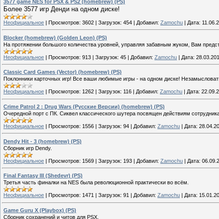
3577 game NES for PSX & PS2 (homebrew) (PS)
Более 3577 игр Денди на одном диске!
Неофициальное
|
Просмотров:
3602
|
Загрузок:
454
|
Добавил:
Zamochu
|
Дата:
11.06.
Blocker (homebrew) (Golden Leon) (PS)
На протяжении большого количества уровней, управляя забавным жуком, Вам предс
Неофициальное
|
Просмотров:
913
|
Загрузок:
45
|
Добавил:
Zamochu
|
Дата:
28.03.20
Classic Card Games (Vector) (homebrew) (PS)
Поклонники карточных игр! Все ваши любимые игры - на одном диске! Незамысловаты
Неофициальное
|
Просмотров:
1262
|
Загрузок:
116
|
Добавил:
Zamochu
|
Дата:
22.09.
Crime Patrol 2 : Drug Wars (Русские Версии) (homebrew) (PS)
Очередной порт с ПК. Сиквел классического шутера посвящен действиям сотрудник
Неофициальное
|
Просмотров:
1556
|
Загрузок:
94
|
Добавил:
Zamochu
|
Дата:
28.04.2
Dendy Hit - 3 (homebrew) (PS)
Сборник игр Dendy.
Неофициальное
|
Просмотров:
1569
|
Загрузок:
193
|
Добавил:
Zamochu
|
Дата:
06.09.
Final Fantasy III (Shedevr) (PS)
Третья часть финалки на NES была революционной практически во всём.
Неофициальное
|
Просмотров:
1471
|
Загрузок:
91
|
Добавил:
Zamochu
|
Дата:
15.01.2
Game Guru X (Playbox) (PS)
Сборник сохранений и читов для PSX.