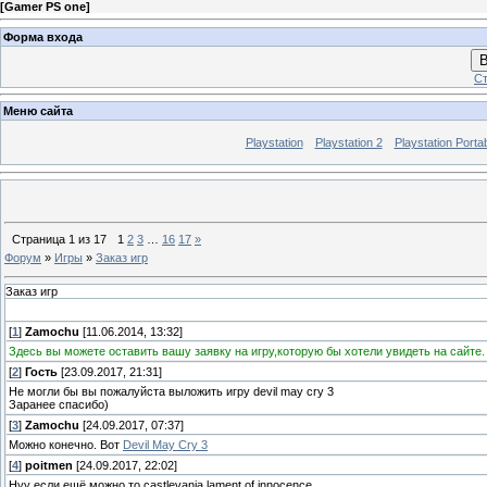
[
Gamer PS one
]
Форма входа
В
Ст
Меню сайта
Playstation
Playstation 2
Playstation Porta
Страница
1
из
17
1
2
3
…
16
17
»
Форум
»
Игры
»
Заказ игр
Заказ игр
[
1
]
Zamochu
[11.06.2014, 13:32]
Здесь вы можете оставить вашу заявку на игру,которую бы хотели увидеть на сайт
[
2
]
Гость
[23.09.2017, 21:31]
Не могли бы вы пожалуйста выложить игру devil may cry 3
Заранее спасибо)
[
3
]
Zamochu
[24.09.2017, 07:37]
Можно конечно. Вот
Devil May Cry 3
[
4
]
poitmen
[24.09.2017, 22:02]
Нуу если ещё можно то castlevania lament of innocence