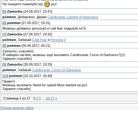
Не поищите пожалуйста))
ps2
[
5
]
Zamochu
[24.09.2017, 23:47]
poitmen
, Добавлено. Держи
Castlevania: Lament of Innocence
[
6
]
poitmen
[27.09.2017, 19:31]
Можешь добавить persona3 и cold fear подалуйста?))
[
7
]
Zamochu
[27.09.2017, 19:32]
poitmen
, Забирай
Cold Fear
и
Persona 3
[
8
]
poitmen
[30.09.2017, 05:21]
Zamochu, спасибо))
Я наверно наглею, можешь ещё выложить Castlevania: Curse of Darkness?))))
Заранее спасибо))
[
9
]
Zamochu
[30.09.2017, 10:25]
poitmen
, Забирай
Castlevania: Curse Of Darkness
[
10
]
poitmen
[10.10.2017, 16:40]
Привет)
Можешь выложить Need for speed Most wanted на ps2
Заранее спасибо)
Страница
1
из
17
1
2
3
…
16
17
»
Полная версия сайта