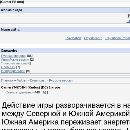
[
Gamer PS one
]
Форма входа
В
Ст
Меню сайта
Playstation
Playstation 2
Playstation Porta
Categories
Русские версии
[106]
Английские версии
[2]
Японские версии
[0]
Сборники
[7]
Неофициальное
[9]
Главная
»
Файлы
»
Dreamcast
»
Русские версии
Carrier (T-5701N) (Kudos) (DC) 1 игрок
[ ·
Скачать удаленно
(440 mb) ]
Действие игры разворачивается в на
между Северной и Южной Америкой н
Южная Америка переживает энергети