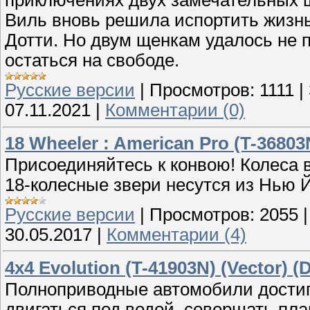
приключениях двух замечательных 
Виль вновь решила испортить жизн
Дотти. Но двум щенкам удалось не 
остаться на свободе.
Русские версии
|
Просмотров:
1111
|
07.11.2021
|
Комментарии (0)
18 Wheeler : American Pro (T-36803N
Присоединяйтесь к конвою! Колеса 
18-колесные звери несутся из Нью 
Русские версии
|
Просмотров:
2055
30.05.2017
|
Комментарии (4)
4x4 Evolution (T-41903N) (Vector) (
Полноприводные автомобили достигл
двигаться под водой, совершать пл