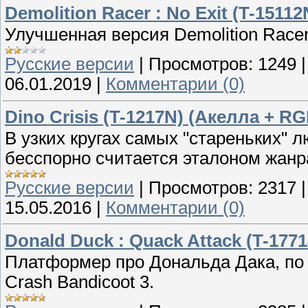
Demolition Racer : No Exit (T-15112
Улучшенная версия Demolition Race
Русские версии
|
Просмотров:
1249
06.01.2019
|
Комментарии (0)
Dino Crisis (T-1217N) (Акелла + R
В узких кругах самых "стареньких" лю
бесспорно считается эталоном жанр
Русские версии
|
Просмотров:
2317
15.05.2016
|
Комментарии (0)
Donald Duck : Quack Attack (T-1771
Платформер про Дональда Дака, по 
Crash Bandicoot 3.