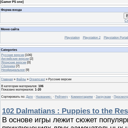
[
Gamer PS one
]
Форма входа
В
Ст
Меню сайта
Playstation
Playstation 2
Playstation Porta
Categories
Русские версии
[106]
Английские версии
[2]
Японские версии
[0]
Сборники
[7]
Неофициальное
[9]
Главная
»
Файлы
»
Dreamcast
» Русские версии
В категории материалов
:
106
Показано материалов
:
1-20
Сортировать по
:
Дате
·
Названию
·
Рейтингу
·
Комментариям
·
Загрузкам
·
Просмот
102 Dalmatians : Puppies to the Res
В основе игры лежит сюжет популяр