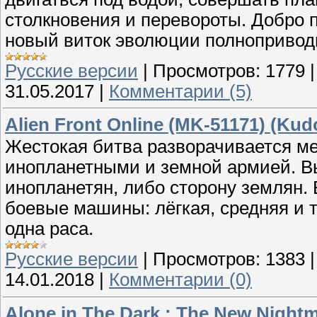
столкновения и перевороты. Добро 
новый виток эволюции полнопривод
Русские версии
|
Просмотров:
1779
31.05.2017
|
Комментарии (5)
Alien Front Online (MK-51171) (Kud
Жестокая битва разворачивается м
инопланетными и земной армией. В
инопланетян, либо сторону землян.
боевые машины: лёгкая, средняя и 
одна раса.
Русские версии
|
Просмотров:
1383
14.01.2018
|
Комментарии (0)
Alone in The Dark : The New Nightm