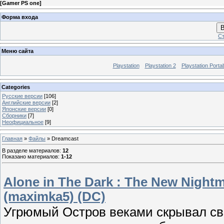
[
Gamer PS one
]
Форма входа
В
Ст
Меню сайта
Playstation
Playstation 2
Playstation Porta
Categories
Русские версии
[106]
Английские версии
[2]
Японские версии
[0]
Сборники
[7]
Неофициальное
[9]
Главная
»
Файлы
» Dreamcast
В разделе материалов
:
12
Показано материалов
:
1-12
Alone in The Dark : The New Nightm
(maximka5) (DC)
Угрюмый Остров веками скрывал св