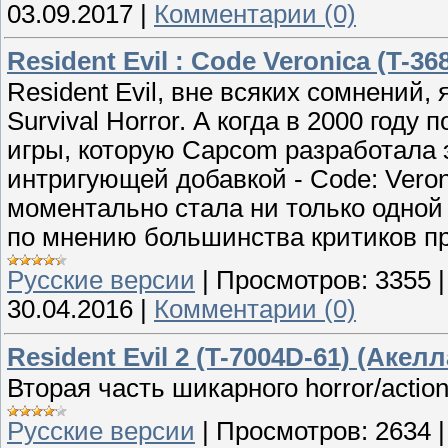
03.09.2017
|
Комментарии (0)
Resident Evil : Code Veronica (T-36
Resident Evil, вне всяких сомнений,
Survival Horror. А когда в 2000 год
игры, которую Capcom разработала 
интригующей добавкой - Code: Veron
моментально стала ни только одной
по мнению большинства критиков пре
Русские версии
|
Просмотров:
3355
30.04.2016
|
Комментарии (0)
Resident Evil 2 (T-7004D-61) (Аке
Вторая часть шикарного horror/action
Русские версии
|
Просмотров:
2634