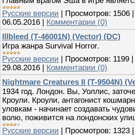
Главным врагом Эша в игре являетс
Русские версии
|
Просмотров:
1506
06.05.2016
|
Комментарии (0)
Illbleed (T-46001N) (Vector) (DC)
Игра жанра Survival Horror.
Русские версии
|
Просмотров:
1199
29.08.2016
|
Комментарии (0)
Nightmare Creatures II (T-9504N) (V
1934 год. Лондон. Вы, Уоллис, зато
Кроули. Кроули, антагонист кошмар
уловкам - начинает создавать чудо
волю, поживится на лондонских ули
Русские версии
|
Просмотров:
1323