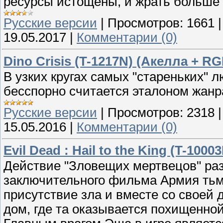
ресурсы истощены, и жрать больше 
Русские версии
|
Просмотров:
1661
19.05.2017
|
Комментарии (0)
Dino Crisis (T-1217N) (Акелла + R
В узких кругах самых "стареньких" лю
бесспорно считается эталоном жанр
Русские версии
|
Просмотров:
2318
15.05.2016
|
Комментарии (0)
Evil Dead : Hail to the King (T-1000
Действие "Зловещих мертвецов" раз
заключительного фильма Армия тьм
присутствие зла и вместе со своей
дом, где та оказывается похищенной