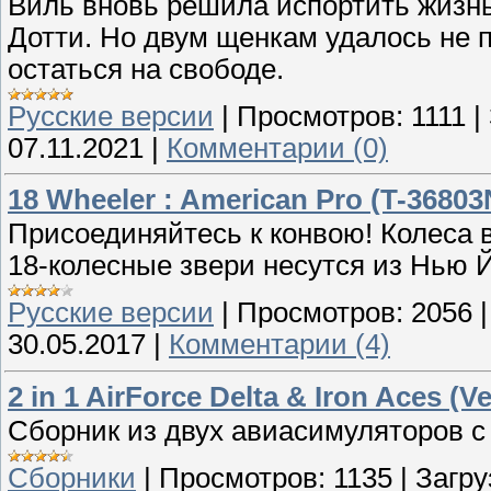
Виль вновь решила испортить жизн
Дотти. Но двум щенкам удалось не 
остаться на свободе.
Русские версии
|
Просмотров:
1111
|
07.11.2021
|
Комментарии (0)
18 Wheeler : American Pro (T-36803N
Присоединяйтесь к конвою! Колеса 
18-колесные звери несутся из Нью 
Русские версии
|
Просмотров:
2056
30.05.2017
|
Комментарии (4)
2 in 1 AirForce Delta & Iron Aces (V
Сборник из двух авиасимуляторов с
Сборники
|
Просмотров:
1135
|
Загру