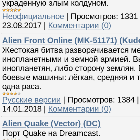
украденную злым колдуном.
Неофициальное
|
Просмотров:
1331
23.08.2017
|
Комментарии (0)
Alien Front Online (MK-51171) (Kud
Жестокая битва разворачивается м
инопланетными и земной армией. В
инопланетян, либо сторону землян.
боевые машины: лёгкая, средняя и 
одна раса.
Русские версии
|
Просмотров:
1384
14.01.2018
|
Комментарии (0)
Alien Quake (Vector) (DC)
Порт Quake на Dreamcast.