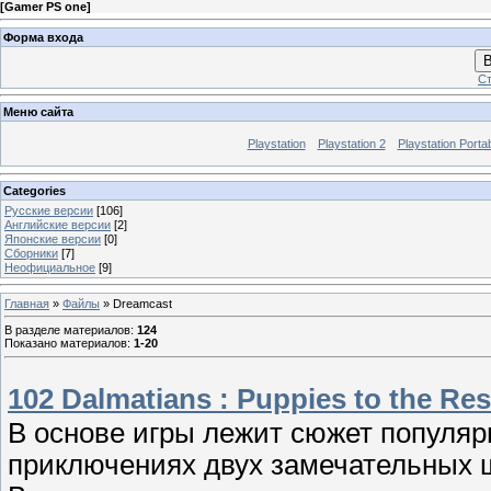
[
Gamer PS one
]
Форма входа
В
Ст
Меню сайта
Playstation
Playstation 2
Playstation Porta
Categories
Русские версии
[106]
Английские версии
[2]
Японские версии
[0]
Сборники
[7]
Неофициальное
[9]
Главная
»
Файлы
» Dreamcast
В разделе материалов
:
124
Показано материалов
:
1-20
102 Dalmatians : Puppies to the Res
В основе игры лежит сюжет популяр
приключениях двух замечательных 