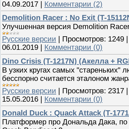
04.09.2017
|
Комментарии (2)
Demolition Racer : No Exit (T-15112
Улучшенная версия Demolition Race
Русские версии
|
Просмотров:
1249
06.01.2019
|
Комментарии (0)
Dino Crisis (T-1217N) (Акелла + R
В узких кругах самых "стареньких" лю
бесспорно считается эталоном жанр
Русские версии
|
Просмотров:
2317
15.05.2016
|
Комментарии (0)
Donald Duck : Quack Attack (T-1771
Платформер про Дональда Дака, по 