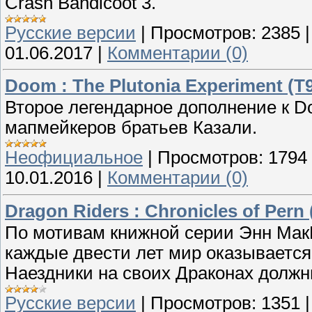
Crash Bandicoot 3.
Русские версии
|
Просмотров:
2385
01.06.2017
|
Комментарии (0)
Doom : The Plutonia Experiment (T
Второе легендарное дополнение к D
мапмейкеров братьев Казали.
Неофициальное
|
Просмотров:
1794
10.01.2016
|
Комментарии (0)
Dragon Riders : Chronicles of Pern 
По мотивам книжной серии Энн Мак
каждые двести лет мир оказывается
Наездники на своих Драконах должны
Русские версии
|
Просмотров:
1351