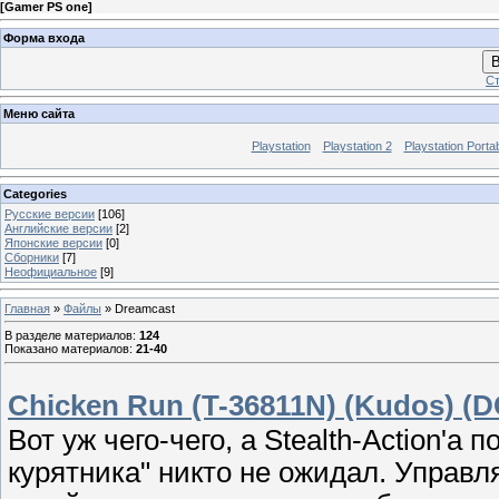
[
Gamer PS one
]
Форма входа
В
Ст
Меню сайта
Playstation
Playstation 2
Playstation Porta
Categories
Русские версии
[106]
Английские версии
[2]
Японские версии
[0]
Сборники
[7]
Неофициальное
[9]
Главная
»
Файлы
» Dreamcast
В разделе материалов
:
124
Показано материалов
:
21-40
Chicken Run (T-36811N) (Kudos) (D
Вот уж чего-чего, а Stealth-Action'
курятника" никто не ожидал. Управл