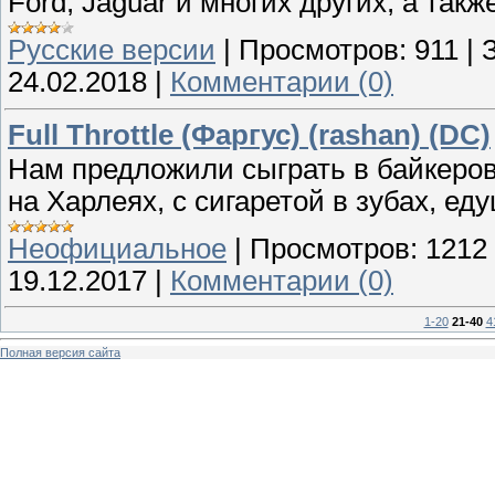
Ford, Jaguar и многих других, а так
Русские версии
|
Просмотров:
911
|
24.02.2018
|
Комментарии (0)
Full Throttle (Фаргус) (rashan) (DC)
Нам предложили сыграть в байкеров
на Харлеях, с сигаретой в зубах, ед
Неофициальное
|
Просмотров:
1212
19.12.2017
|
Комментарии (0)
1-20
21-40
4
Полная версия сайта