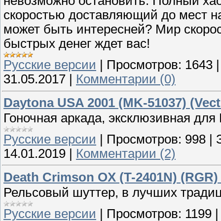
невозможно остановить. Полный хаос
скоростью доставляющий до мест на
может быть интересней? Мир скорос
быстрых денег ждет вас!
Русские версии
|
Просмотров:
1643
31.05.2017
|
Комментарии (0)
Daytona USA 2001 (MK-51037) (Vect
Гоночная аркада, эксклюзивная для 
Русские версии
|
Просмотров:
998
|
14.01.2019
|
Комментарии (2)
Death Crimson OX (T-2401N) (RGR)
Рельсовый шуттер, в лучших традиц
Русские версии
|
Просмотров:
1199