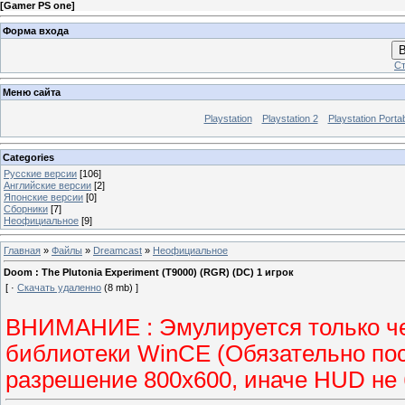
[
Gamer PS one
]
Форма входа
В
Ст
Меню сайта
Playstation
Playstation 2
Playstation Porta
Categories
Русские версии
[106]
Английские версии
[2]
Японские версии
[0]
Сборники
[7]
Неофициальное
[9]
Главная
»
Файлы
»
Dreamcast
»
Неофициальное
Doom : The Plutonia Experiment (T9000) (RGR) (DC) 1 игрок
[ ·
Скачать удаленно
(8 mb) ]
ВНИМАНИЕ : Эмулируется только чер
библиотеки WinCE (Обязательно пос
разрешение 800х600, иначе HUD не 