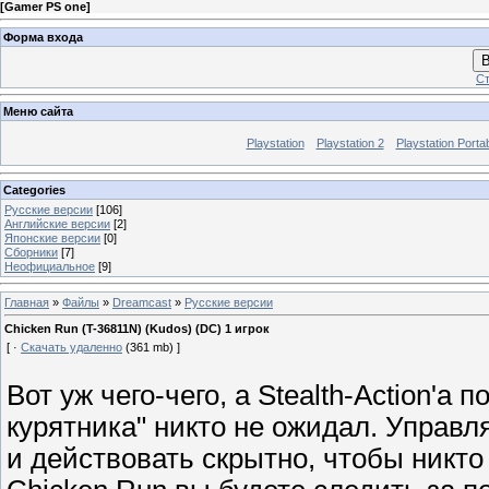
[
Gamer PS one
]
Форма входа
В
Ст
Меню сайта
Playstation
Playstation 2
Playstation Porta
Categories
Русские версии
[106]
Английские версии
[2]
Японские версии
[0]
Сборники
[7]
Неофициальное
[9]
Главная
»
Файлы
»
Dreamcast
»
Русские версии
Chicken Run (T-36811N) (Kudos) (DC) 1 игрок
[ ·
Скачать удаленно
(361 mb) ]
Вот уж чего-чего, а Stealth-Action'
курятника" никто не ожидал. Управл
и действовать скрытно, чтобы никт