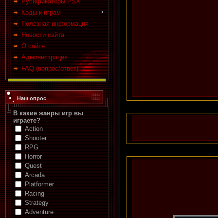
Русификаторы PSX
Коды к играм
Полезная информация
Новости сайта
О сайте
Администрация
FAQ (вопрос/ответ)
Наш опрос
В какие жанры игр вы
играете?
Action
Shooter
RPG
Horror
Quest
Arcada
Platformer
Racing
Strategy
Adventure