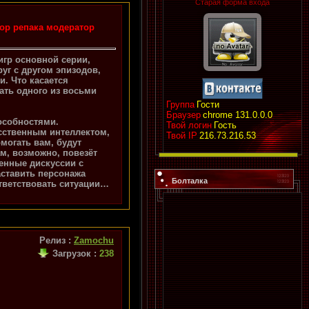
Старая форма входа
тор репака модератор
 игр основной серии,
уг с другом эпизодов,
и. Что касается
ать одного из восьми
Группа
Гости
Браузер
chrome 131.0.0.0
пособностями.
Твой логин
Гость
усственным интеллектом,
Твой IP
216.73.216.53
могать вам, будут
ам, возможно, повезёт
енные дискуссии с
аставить персонажа
Болталка
тветствовать ситуации…
Релиз :
Zamochu
Загрузок
:
238