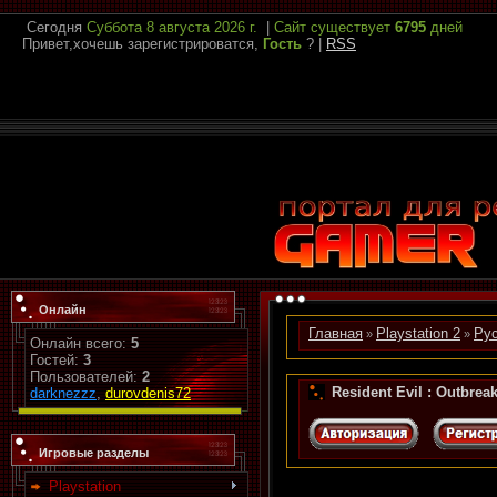
Сегодня
Суббота
8 августа 2026 г.
|
Сайт существует
6795
дней
Привет,хочешь зарегистрироватся,
Гость
?
|
RSS
Онлайн
Главная
Playstation 2
Рус
»
»
Онлайн всего:
5
Гостей:
3
Пользователей:
2
Resident Evil : Outbrea
darknezzz
,
durovdenis72
Игровые разделы
Playstation