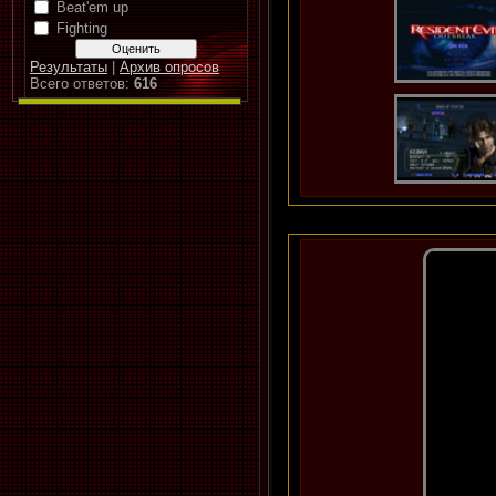
Beat'em up
Fighting
Результаты
|
Архив опросов
Всего ответов:
616