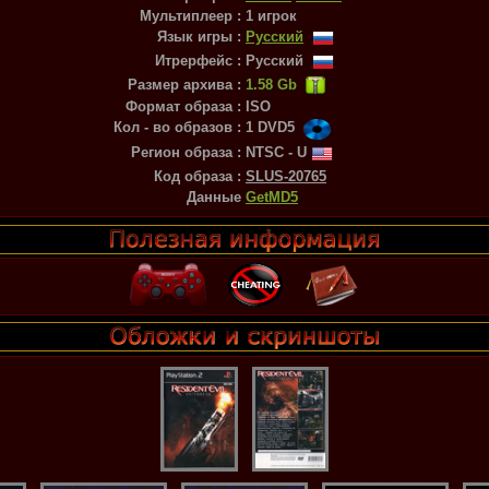
Мультиплеер :
1 игрок
Язык игры :
Русский
Итрерфейс :
Русский
Размер архива :
1.58 Gb
Формат образа :
ISO
Кол - во образов :
1 DVD5
Регион образа :
NTSC - U
Код образа :
SLUS-20765
Данные
GetMD5