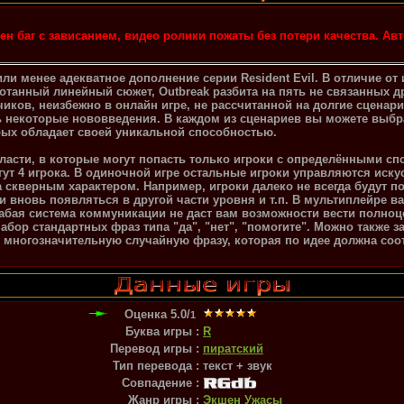
ен баг с зависанием, видео ролики пожаты без потери качества. Ав
 или менее адекватное дополнение серии Resident Evil. В отличие от
анный линейный сюжет, Outbreak разбита на пять не связанных др
иков, неизбежно в онлайн игре, не рассчитанной на долгие сценари
ть некоторые нововведения. В каждом из сценариев вы можете выбр
рых обладает своей уникальной способностью.
бласти, в которые могут попасть только игроки с определёнными с
ут 4 игрока. В одиночной игре остальные игроки управляются иск
 скверным характером. Например, игроки далеко не всегда будут по
 и вновь появляться в другой части уровня и т.п. В мультиплейре в
абая система коммуникации не даст вам возможности вести полноц
бор стандартных фраз типа "да", "нет", "помогите". Можно также з
 многозначительную случайную фразу, которая по идее должна соо
Оценка
5.0
/
1
Буква игры :
R
Перевод игры :
пиратский
Тип перевода :
текст + звук
Совпадение :
Жанр игры :
Экшен
Ужасы