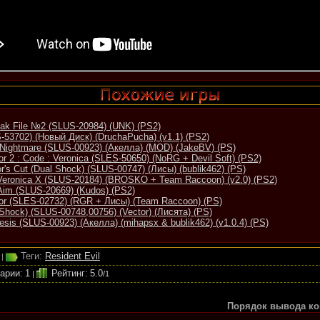
reak File №2 (SLUS-20984) (UNK) (PS2)
S-53702) (Новый Диск) (DruchaPucha) (v1.1) (PS2)
lls Nightmare (SLUS-00923) (Акелла) (MOD) (JakeBV) (PS)
Resident Evil : Survivor 2 : Code : Veronica (SLES-50650) (NoRG + Devil Soft) (PS2)
tor's Cut (Dual Shock) (SLUS-00747) (Лисы) (bublik462) (PS)
 Veronica X (SLUS-20184) (BROSKO + Team Raccoon) (v2.0) (PS2)
 Aim (SLUS-20669) (Kudos) (PS2)
ivor (SLES-02732) (RGR + Лисы) (Team Raccoon) (PS)
 Shock) (SLUS-00748,00756) (Vector) (Лисята) (PS)
esis (SLUS-00923) (Акелла) (mihapsx & bublik462) (v1.0.4) (PS)
Теги:
Resident Evil
|
арии
:
1
Рейтинг
:
5.0
|
/
1
Порядок вывода ко