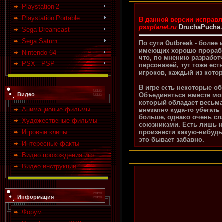
Playstation 2
Playstation Portable
В данной версии исправл
psxplanet.ru
DruchaPucha
.
Sega Dreamcast
Sega Saturn
По сути Outbreak - более
имеющих хорошо проработ
Nintendo 64
что, по мнению разработч
PSX - PSP
персонажей, тут тоже ес
игроков, каждый из кото
В игре есть некоторые о
Объединяться вместе мог
Видео
который обладает весьма
Анимационые фильмы
внезапно куда-то убегать
больше, однако очень сл
Художественые фильмы
союзниками. Есть лишь на
произнести какую-нибудь
Игровые клипы
это бывает забавно.
Интересные факты
Видео прохождения игр
Видео инструкции
Информация
Форум