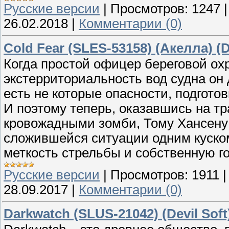
Русские версии
|
Просмотров:
1247
26.02.2018
|
Комментарии (0)
Cold Fear (SLES-53158) (Акелла) (
Когда простой офицер береговой ох
экстерриториальность вод судна он 
есть не которые опасности, подгото
И поэтому теперь, оказавшись на т
кровожадными зомби, Тому Хансену 
сложившейся ситуации одним куском,
меткость стрельбы и собственную гол
Русские версии
|
Просмотров:
1911
28.09.2017
|
Комментарии (0)
Darkwatch (SLUS-21042) (Devil Soft