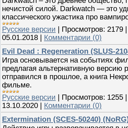
Darkwatch – это древнее общество,
нечистой силой. Darkwatch — это у
классического ужастика про вампиро
Русские версии
|
Просмотров:
2179
05.01.2018
|
Комментарии (0)
Evil Dead : Regeneration (SLUS-2104
Игра основывается на событиях фи
предлагая альтернативную версию р
отправился в прошлое, а книга Нек
фильме.
Русские версии
|
Просмотров:
1255
13.10.2020
|
Комментарии (0)
Extermination (SCES-50240) (NoRG)
Действие игры разворачивается в н