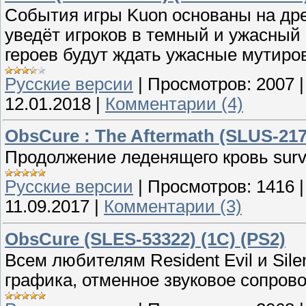
События игры Kuon основаны на дре
уведёт игроков в темный и ужасный 
героев будут ждать ужасные мутир
Русские версии
|
Просмотров:
2007
12.01.2018
|
Комментарии (4)
ObsCure : The Aftermath (SLUS-2170
Продолжение леденящего кровь surviv
Русские версии
|
Просмотров:
1416
11.09.2017
|
Комментарии (3)
ObsCure (SLES-53322) (1C) (PS2)
Всем любителям Resident Evil и Sile
графика, отменное звуковое сопров