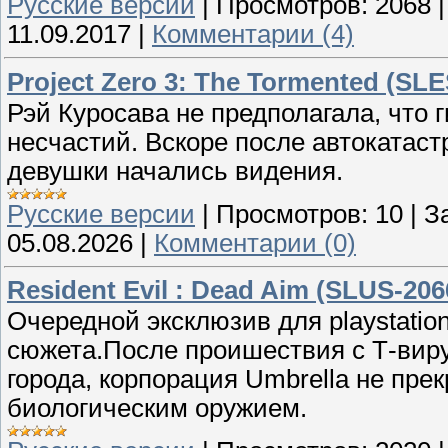
Русские версии
|
Просмотров:
2068
11.09.2017
|
Комментарии (4)
Project Zero 3: The Tormented (SLES
Рэй Куросава не предполагала, что
несчастий. Вскоре после автокатаст
девушки начались видения.
Русские версии
|
Просмотров:
10
|
З
05.08.2026
|
Комментарии (0)
Resident Evil : Dead Aim (SLUS-206
Очередной эксклюзив для playstatio
сюжета.После проишествия с Т-виру
города, корпорация Umbrella не пре
биологическим оружием.