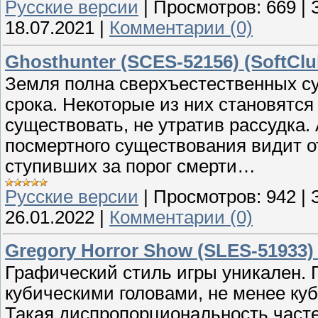
Русские версии
|
Просмотров:
669
|
18.07.2021
|
Комментарии (0)
Ghosthunter (SCES-52156) (SoftClu
Земля полна сверхъестественных с
срока. Некоторые из них становятс
существовать, не утратив рассудка.
посмертного существования видит о
ступивших за порог смерти…
Русские версии
|
Просмотров:
942
|
26.01.2022
|
Комментарии (0)
Gregory Horror Show (SLES-51933) 
Графический стиль игры уникален. 
кубическими головами, не менее к
Такая диспропорциональность частей