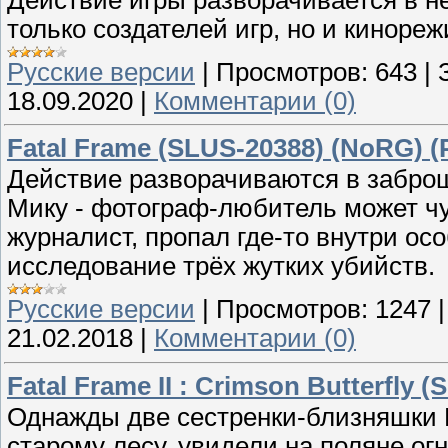
только создателей игр, но и киноре
Русские версии
|
Просмотров:
643
|
18.09.2020
|
Комментарии (0)
Fatal Frame (SLUS-20388) (NoRG) (
Действие разворачиваются в заброш
Мику - фотограф-любитель может чу
журналист, пропал где-то внутри ос
исследование трёх жутких убийств.
Русские версии
|
Просмотров:
1247
21.02.2018
|
Комментарии (0)
Fatal Frame II : Crimson Butterfly 
Однажды две сестренки-близняшки 
старому лесу, увидели на поляне ог