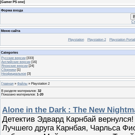
[
Gamer PS one
]
Форма входа
В
Ст
Меню сайта
Playstation
Playstation 2
Playstation Porta
Categories
Русские версии
[333]
Английские версии
[16]
Японские версии
[24]
Сборники
[1]
Неофициальное
[3]
Главная
»
Файлы
» Playstation 2
В разделе материалов
:
32
Показано материалов
:
1-20
Alone in the Dark : The New Nightm
Детектив Эдвард Карнбай вернулся! 
Лучшего друга Карнбая, Чарльса Фи