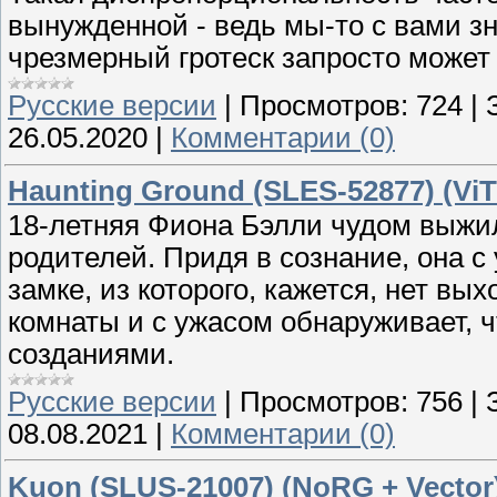
вынужденной - ведь мы-то с вами зн
чрезмерный гротеск запросто может 
Русские версии
|
Просмотров:
724
|
26.05.2020
|
Комментарии (0)
Haunting Ground (SLES-52877) (ViT
18-летняя Фиона Бэлли чудом выжил
родителей. Придя в сознание, она с 
замке, из которого, кажется, нет вы
комнаты и с ужасом обнаруживает, 
созданиями.
Русские версии
|
Просмотров:
756
|
08.08.2021
|
Комментарии (0)
Kuon (SLUS-21007) (NoRG + Vector)