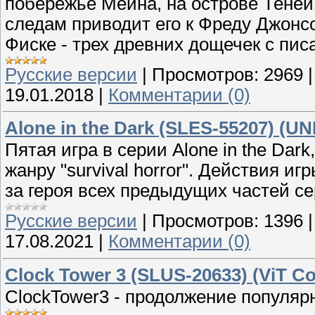
побережье Мейна, на острове Теней
следам приводит его к Фреду Джонсо
Фиске - трех древних дощечек с пи
Русские версии
|
Просмотров:
2969
19.01.2018
|
Комментарии (0)
Alone in the Dark (SLES-55207) (UN
Пятая игра в серии Alone in the Dar
жанру "survival horror". Действия и
за героя всех предыдущих частей се
Русские версии
|
Просмотров:
1396
17.08.2021
|
Комментарии (0)
Clock Tower 3 (SLUS-20633) (ViT Co
ClockTower3 - продолжение популярно