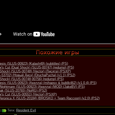
esis (SLUS-00923) (Kalash49) (subtitles) (PS)
tor's Cut (Dual Shock) (SLUS-00747) (redump) (PS)
l Shock) (SLUS-00748) (Vector) (Лисята) (PSXP)
S-53702) (Новый Диск) (DruchaPucha) (v1.1) (PS2)
l Shock) (SLUS-00748,00756) (redump) (PS)
esis (SLUS-00923) (Акелла) (mihapsx & bublik462) (v1.0.4) (PS)
lls Nightmare (SLUS-00923) (Акелла) (MOD) (JakeBV) (PS)
reak (SLUS-20765) (NoRG) (PS2)
tor's Cut (SLUS-00551) (Vector) (PSXP)
 Veronica X (SLUS-20184) (BROSKO + Team Raccoon) (v2.0) (PS2)
Теги:
Resident Evil
|