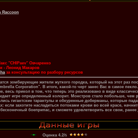
m Raccoon
Макс "CHIPaev" Овчаренко
ом - Леонид Макаров
cha
за консультацию по разбору ресурсов
щатся зомбирующие жители жуткого городка, который на этот раз по
brella Corporation". В итоге, какой-то черт занес Вас в самое пекло
ле, весь прикол в том, что теперь это реализовано в виде классичес
ридает игре определенный колорит. Монстров стало побольше, чем р
лись гигантские тарантулы и обкуренные доберманы, которые пада
х: если захотите насладиться потоками крови во всей красе, начнит
т бесконечный боеприпас, и сможете удовлетворить все свои, ранее
Оценка
4.2
/
5