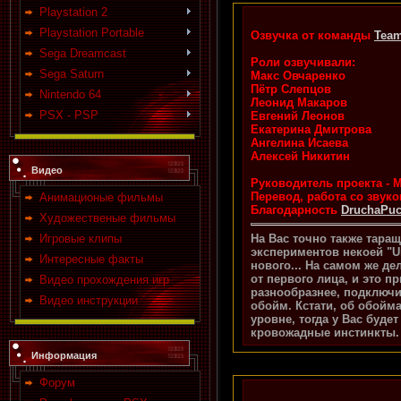
Playstation 2
Playstation Portable
Озвучка от команды
Tea
Sega Dreamcast
Роли озвучивали:
Sega Saturn
Макс Овчаренко
Пётр Слепцов
Nintendo 64
Леонид Макаров
PSX - PSP
Евгений Леонов
Екатерина Дмитрова
Ангелина Исаева
Алексей Никитин
Видео
Руководитель проекта - 
Перевод, работа со звук
Анимационые фильмы
Благодарность
DruchaPu
Художественые фильмы
На Вас точно также тара
Игровые клипы
экспериментов некоей "Um
Интересные факты
нового... На самом же де
от первого лица, и это п
Видео прохождения игр
разнообразнее, подключи
Видео инструкции
обойм. Кстати, об обойма
уровне, тогда у Вас буде
кровожадные инстинкты.
Информация
Форум