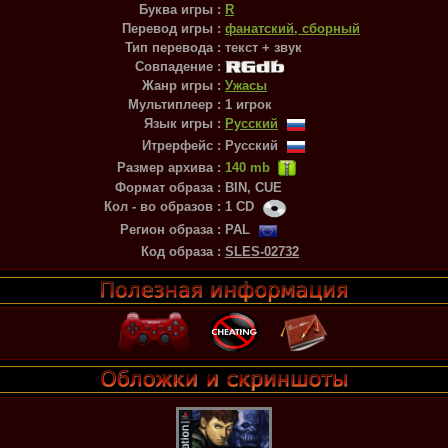
Буква игры :
R
Перевод игры :
фанатский, сборный
Тип перевода :
текст + звук
Совпадение :
Жанр игры :
Ужасы
Мультиплеер :
1 игрок
Язык игры :
Русский
Итрерфейс :
Русский
Размер архива :
140 mb
Формат образа :
BIN, CUE
Кол - во образов :
1 CD
Регион образа :
PAL
Код образа :
SLES-02732