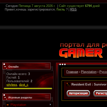
Сегодня
Пятница
7 августа 2026 г.
|
Сайт существует
6794
дней
Привет,хочешь зарегистрироватся,
Гость
?
|
RSS
Онлайн
Главная
Playstation
Русс
»
»
Онлайн всего:
3
Гостей:
1
Пользователей:
2
Resident Evil : Surviv
sityless
,
dzot_c
Игровые разделы
Playstation