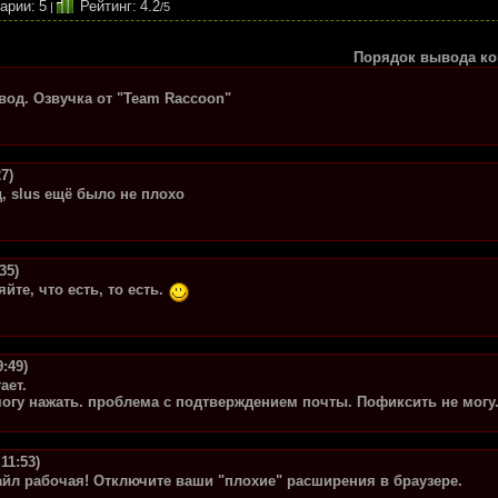
арии
:
5
Рейтинг
:
4.2
|
/
5
Порядок вывода ко
од. Озвучка от "Team Raccoon"
7)
, slus ещё было не плохо
35)
яйте, что есть, то есть.
9:49)
ает.
могу нажать. проблема с подтверждением почты. Пофиксить не могу
 11:53)
йл рабочая! Отключите ваши "плохие" расширения в браузере.