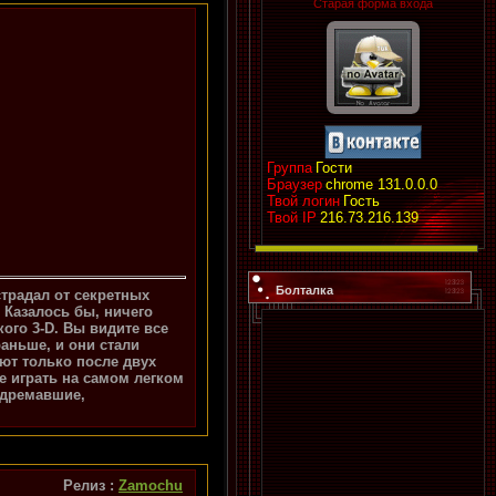
Старая форма входа
Группа
Гости
Браузер
chrome 131.0.0.0
Твой логин
Гость
Твой IP
216.73.216.139
Болталка
страдал от секретных
. Казалось бы, ничего
кого 3-D. Вы видите все
аньше, и они стали
ют только после двух
е играть на самом легком
 дремавшие,
Релиз :
Zamochu