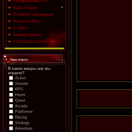
Русификаторы PSX
Коды к играм
Полезная информация
Новости сайта
О сайте
Администрация
FAQ (вопрос/ответ)
Наш опрос
В какие жанры игр вы
играете?
Action
Shooter
RPG
Horror
Quest
Arcada
Platformer
Racing
Strategy
Adventure