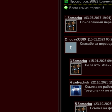
Просмотров
2882
Коммент
:
|
Всего комментариев
:
5
1
Zamochu
(03.07.2017 19:01)
Обновлённый перев
2
nogay33389
(15.01.2023 05:2
Спасибо за перевод
3
Zamochu
(15.01.2023 09:
Не за что. Извин
4
vadyachuk
(22.10.2025 1
Ссылка не работ
Треугольник не 
5
Zamochu
(23.10.2025
Ссылка на фа