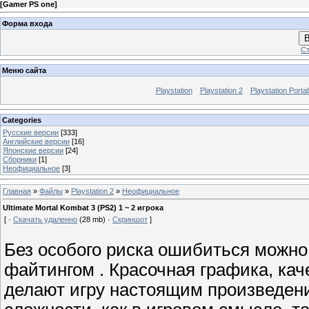
[
Gamer PS one
]
Форма входа
В
Ст
Меню сайта
Playstation
Playstation 2
Playstation Porta
Categories
Русские версии
[333]
Английские версии
[16]
Японские версии
[24]
Сборники
[1]
Неофициальное
[3]
Главная
»
Файлы
»
Playstation 2
»
Неофициальное
Ultimate Mortal Kombat 3 (PS2) 1 ~ 2 игрока
[ ·
Скачать удаленно
(28 mb) ·
Скриншот
]
Без особого риска ошибиться можно 
файтингом . Красочная графика, кач
делают игру настоящим произведени