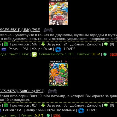
(SCES-55211) (UNK) (PS2)
селью – участвуйте в гонках по джунглям, шумным городам и жутк
 в себе динамичность гонок и легкость управления, понравится лю
и
|
Просмотров :
507
|
Загрузок :
24
|
Добавил :
Zamochu
|
(0)
|
Регион : PAL
|
Жанр : Гонки
|
1 DVD5
ода : текст + звук
|
Совместимость с OPL
|
Рейтинг :
0.0 /
|
|
0
CES-54750) (SoftClub) (PS2)
вёртая игра серии Buzz! Junior пати-игр, в которой Вы играете за ди
чая 10 командных.
и
|
Просмотров :
814
|
Загрузок :
35
|
Добавил :
Zamochu
|
(0)
Регион : PAL
|
Жанр : Мини игры/Настольные
|
1 DVD5
ода : текст
|
Рейтинг :
5.0 /
|
|
1