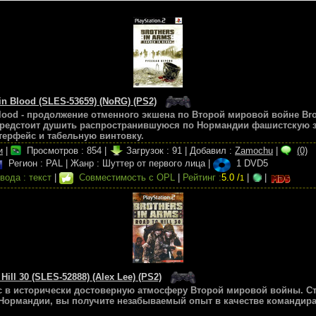
 in Blood (SLES-53659) (NoRG) (PS2)
Blood - продолжение отменного экшена по Второй мировой войне Broth
редстоит душить распространившуюся по Нормандии фашистскую за
терфейс и табельную винтовку.
и
|
Просмотров :
854
|
Загрузок :
91
|
Добавил :
Zamochu
|
(0)
Регион : PAL
|
Жанр : Шуттер от первого лица
|
1 DVD5
вода : текст
|
Совместимость с OPL
|
Рейтинг :
5.0 /
|
|
1
Hill 30 (SLES-52888) (Alex Lee) (PS2)
вас в исторически достоверную атмосферу Второй мировой войны. С
Нормандии, вы получите незабываемый опыт в качестве командира