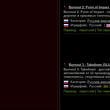
Burnout 2: Point of Impact
Burnout 2: Point of Impact -
дорогих и красивых гоночн
Категория:
Русские верси
Итрерфейс: Русский
|
Перевод : пиратский
|
Тип пере
Burnout 3 : Takedown (SLU
Burnout 3: Takedown - дост
автомобилей от 12 производ
тяжеловесы, спортивные маш
Категория:
Русские верси
Итрерфейс: Русский
2в1
Перевод : пиратский
|
Тип пере