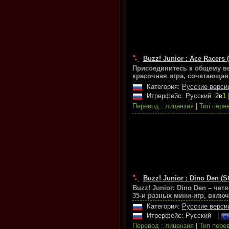
Buzz! Junior : Ace Racers 
Присоединитесь к общему ве
красочная игра, сочетающая
Категория:
Русские верси
Итрерфейс: Русский
2в1
Перевод : лицензия
|
Тип перев
Buzz! Junior : Dino Den (S
Buzz! Junior: Dino Den – чет
35-и разных мини-игр, вклю
Категория:
Русские верси
Итрерфейс: Русский
|
Перевод : лицензия
|
Тип перев