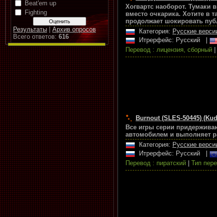
Beat'em up
Хогвартс наоборот. Тумаки 
Fighting
вместо очкарика. Хотите в 
продолжает шокировать пуб
Результаты
|
Архив опросов
Категория:
Русские верси
Всего ответов:
616
Итрерфейс: Русский
|
Перевод : лицензия, сборный
Burnout (SLES-50445) (Kud
Все игры серии придерживаю
автомобилем и выполняет р
Категория:
Русские верси
Итрерфейс: Русский
|
Перевод : пиратский
|
Тип пере