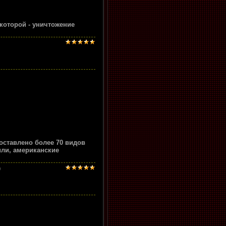
в которой - уничтожение
оставлено более 70 видов
или, американские
)