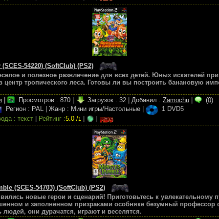
y (SCES-54220) (SoftClub) (PS2)
- веселое и полезное развлечение для всех детей. Юных искателей п
в центр тропического леса. Готовы ли вы построить банановую импе
и
|
Просмотров :
870
|
Загрузок :
32
|
Добавил :
Zamochu
|
(0)
Регион : PAL
|
Жанр : Мини игры/Настольные
|
1 DVD5
ода : текст
|
Рейтинг :
5.0 /
|
|
1
mble (SCES-54703) (SoftClub) (PS2)
явились новые герои и сценарий! Приготовьтесь к увлекательному 
ошенном и заполненном призраками особняке безумный профессор 
ь людей, они дурачатся, играют и веселятся.