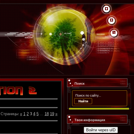
Поиск
Страницы
«
1
2
3
4
5
...
18
19
»
:
Твоя информация
Войти через uID