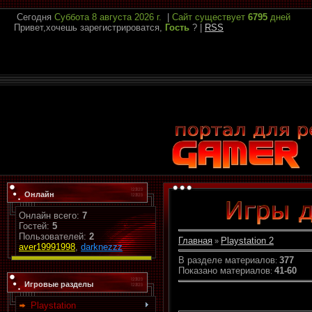
Сегодня
Суббота
8 августа 2026 г.
|
Сайт существует
6795
дней
Привет,хочешь зарегистрироватся,
Гость
?
|
RSS
Онлайн
Онлайн всего:
7
Гостей:
5
Пользователей:
2
Главная
Playstation 2
»
aver19991998
,
darknezzz
В разделе материалов
377
:
Показано материалов
41-60
:
Игровые разделы
Playstation