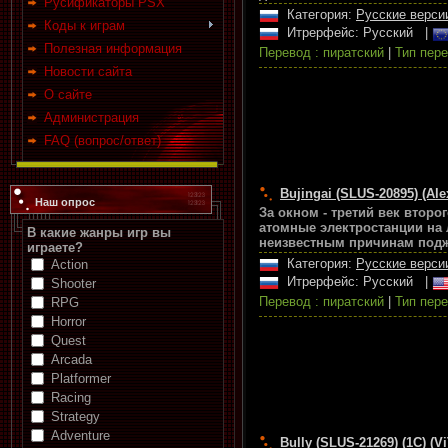
Русификаторы PSX
Категория:
Русские верси
Коды к играм
Итрерфейс: Русский
|
Полезная информация
Перевод : пиратский
|
Тип пере
Новости сайта
О сайте
Администрация
FAQ (вопрос/ответ)
Bujingai (SLUS-20895) (Ale
Наш опрос
За окном - третий век второ
атомные электростанции на 
В какие жанры игр вы
неизвестным причинам подж
играете?
Категория:
Русские верси
Action
Итрерфейс: Русский
|
Shooter
Перевод : пиратский
|
Тип пере
RPG
Horror
Quest
Arcada
Platformer
Racing
Strategy
Adventure
Bully (SLUS-21269) (1C) (Vi