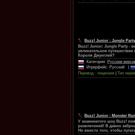
Buzz! Junior : Jungle Part
Buzz! Junior: Jungle Party 
увлекательное путешествие 
Короля Джунглей?
Категория:
Русские верси
Итрерфейс: Русский
|
Перевод : лицензия
|
Тип перев
Buzz! Junior : Monster Ru
У знаменитого шоу Buzz! по
развлечений! В давно забр
Но вместо того, чтобы пугат