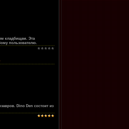
им кладбищам. Эта
бому пользователю.
нозавров. Dino Den состоит из