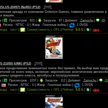
 (SLUS-20497) (NoRG) (PS2)
 гоночная аркада от компании Criterion Games, главное развлечение 
ых машин.
и
|
Просмотров :
921
|
Загрузок :
87
|
Добавил :
Zamochu
|
(0)
Регион : NTSC - U
|
Жанр : Гоночные войны
|
1 DVD5
вода : текст
|
Совместимость с OPL
|
Рейтинг :
5.0 /
|
|
2
S-21050) (UNK) (PS2)
ойное продолжение знаменитых гонок без правил. На выбор вам пред
ителей со всего мира, включая: европейские экзотические автомоб
ины среднего класса, автобусы и полугрузовики.
и
|
Просмотров :
1037
|
Загрузок :
112
|
Добавил :
Zamochu
|
(1
|
Регион : NTSC - U
|
Жанр : Гоночные войны
|
1 DVD5
вода : текст
|
Совместимость с OPL
|
Рейтинг :
5.0 /
|
|
1