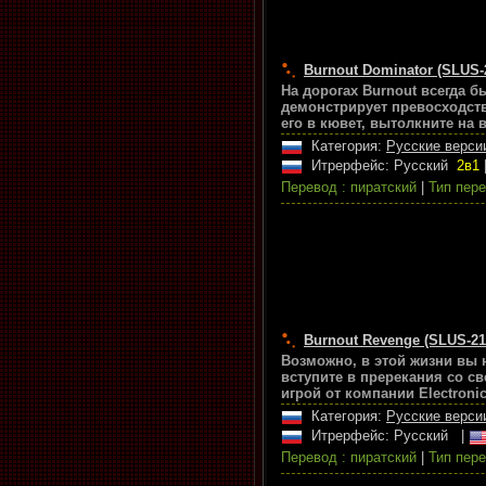
Burnout Dominator (SLUS-2
На дорогах Burnout всегда 
демонстрирует превосходств
его в кювет, вытолкните на 
Категория:
Русские верси
Итрерфейс: Русский
2в1
Перевод : пиратский
|
Тип пере
Burnout Revenge (SLUS-21
Возможно, в этой жизни вы 
вступите в пререкания со с
игрой от компании Electronic
Категория:
Русские верси
Итрерфейс: Русский
|
Перевод : пиратский
|
Тип пере