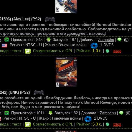
1596) (Alex Lee) (PS2)
было лишь одно правило - побеждает сильнейший! Burnout Dominator
о силы и наглости над вежливой слабостью. Собрат-водитель не уст
встречную полосу, протараньте его драндулет, наконец!
и
|
Просмотров :
848
|
Загрузок :
67
|
Добавил :
Zamochu
|
(0)
|
Регион : NTSC - U
|
Жанр : Гоночные войны
|
1 DVD5
вода : текст
|
Совместимость с OPL
|
Рейтинг :
1.0 /
|
|
1
242) (UNK) (PS2)
не разобьете ни одной «Ламборджини Диабло», никогда не превысите
ветофором. Ничего страшного! Потому что с Burnout Revenge, новой
 Arts, вам будет о чем рассказать внукам!
и
|
Просмотров :
1011
|
Загрузок :
82
|
Добавил :
Zamochu
|
(0)
Регион : NTSC - U
|
Жанр : Гоночные войны
|
1 DVD5
вода : текст
|
Совместимость с OPL
|
Рейтинг :
5.0 /
|
|
1