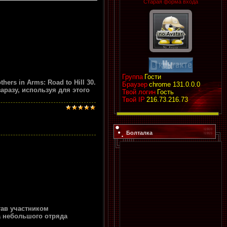
Старая форма входа
Группа
Гости
ers in Arms: Road to Hill 30.
Браузер
chrome 131.0.0.0
разу, используя для этого
Твой логин
Гость
Твой IP
216.73.216.73
Болталка
тав участником
 небольшого отряда