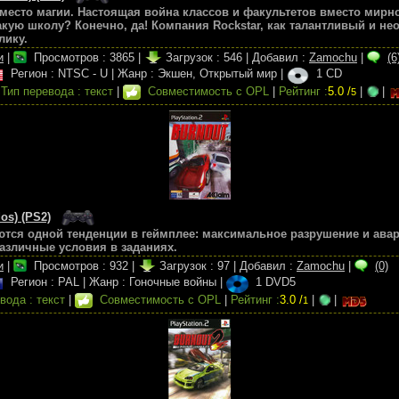
вместо магии. Настоящая война классов и факультетов вместо мирн
такую школу? Конечно, да! Компания Rockstar, как талантливый и н
лику.
и
|
Просмотров :
3865
|
Загрузок :
546
|
Добавил :
Zamochu
|
(6
Регион : NTSC - U
|
Жанр : Экшен, Открытый мир
|
1 CD
|
Тип перевода : текст
|
Совместимость с OPL
|
Рейтинг :
5.0 /
|
|
5
os) (PS2)
тся одной тенденции в геймплее: максимальное разрушение и авар
азличные условия в заданиях.
и
|
Просмотров :
932
|
Загрузок :
97
|
Добавил :
Zamochu
|
(0)
Регион : PAL
|
Жанр : Гоночные войны
|
1 DVD5
вода : текст
|
Совместимость с OPL
|
Рейтинг :
3.0 /
|
|
1