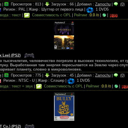
и
|
Просмотров :
813
|
Загрузок :
66
|
Добавил :
Zamochu
|
(0)
Регион : PAL
|
Жанр : Шуттер от первого лица
|
1 DVD5
вода : текст
|
Совместимость с OPL
|
Рейтинг :
0.0 /
|
|
0
x Lee) (PS2)
го тысячелетия, человечество погрязло в высоких технологиях, от 
луну. Выработанная там энергия пересылается на Землю через спут
аривает планету, словно в микроволновке.
и
|
Просмотров :
775
|
Загрузок :
45
|
Добавил :
Zamochu
|
(0)
Регион : NTSC - U
|
Жанр : Слэшер
|
1 DVD5
вода : текст + звук
|
Совместимость с OPL
|
Рейтинг :
0.0 /
|
|
0
T Co.) (PS2)