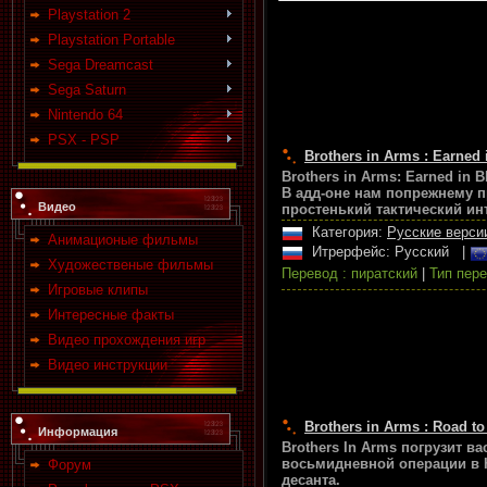
Playstation 2
Playstation Portable
Sega Dreamcast
Sega Saturn
Nintendo 64
PSX - PSP
Brothers in Arms : Earned
Brothers in Arms: Earned in 
В адд-оне нам попрежнему п
Видео
простенький тактический ин
Категория:
Русские верси
Анимационые фильмы
Итрерфейс: Русский
|
Художественые фильмы
Перевод : пиратский
|
Тип пере
Игровые клипы
Интересные факты
Видео прохождения игр
Видео инструкции
Brothers in Arms : Road to 
Информация
Brothers In Arms погрузит 
восьмидневной операции в 
Форум
десанта.