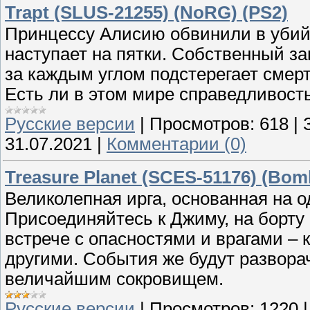
Trapt (SLUS-21255) (NoRG) (PS2)
Принцессу Алисию обвинили в убийс
наступает на пятки. Собственный за
за каждым углом подстерегает смерт
Есть ли в этом мире справедливост
Русские версии
|
Просмотров:
618
|
31.07.2021
|
Комментарии (0)
Treasure Planet (SCES-51176) (Bo
Великолепная ирга, основанная на 
Присоединяйтесь к Джиму, на борту 
встрече с опасностями и врагами –
другими. События же будут развора
величайшим сокровищем.
Русские версии
|
Просмотров:
1220