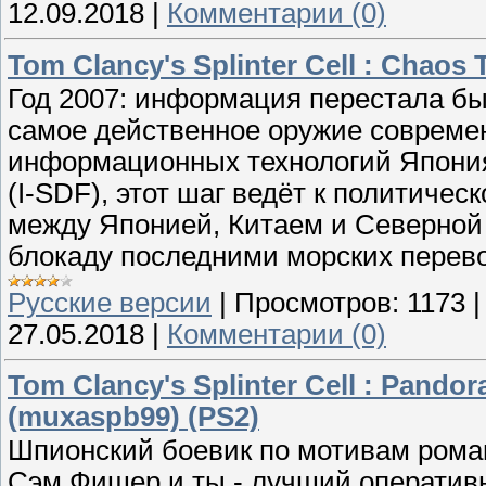
12.09.2018
|
Комментарии (0)
Tom Clancy's Splinter Cell : Chaos 
Год 2007: информация перестала бы
самое действенное оружие совреме
информационных технологий Япони
(I-SDF), этот шаг ведёт к политиче
между Японией, Китаем и Северной 
блокаду последними морских перево
Русские версии
|
Просмотров:
1173
27.05.2018
|
Комментарии (0)
Tom Clancy's Splinter Cell : Pand
(muxaspb99) (PS2)
Шпионский боевик по мотивам романа
Сэм Фишер и ты - лучший оперативн