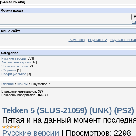
[
Gamer PS one
]
Форма входа
В
Ст
Меню сайта
Playstation
Playstation 2
Playstation Porta
Categories
Русские версии
[333]
Английские версии
[16]
Японские версии
[24]
Сборники
[1]
Неофициальное
[3]
Главная
»
Файлы
» Playstation 2
В разделе материалов
:
377
Показано материалов
:
341-360
Tekken 5 (SLUS-21059) (UNK) (PS2)
Пятая и на данный момент последня
Русские версии
|
Просмотров:
2298