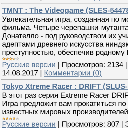
TMNT : The Videogame (SLES-54478
Увлекательная игра, созданная по 
фильма. Четыре черепашки-мутанта
Донателло - под руководством их у
адептами древнего искусства ниндз
преступностью, обеспечив родному 
Русские версии
|
Просмотров:
2134
14.08.2017
|
Комментарии (0)
Tokyo Xtreme Racer : DRIFT (SLUS-
В этот раз серия Extreme Racer DRI
Игра предложит вам прокатиться п
известных мировых производителей
Русские версии
|
Просмотров:
807
|