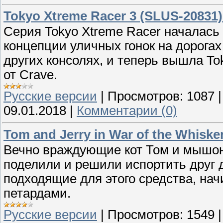
Tokyo Xtreme Racer 3 (SLUS-20831)
Серия Tokyo Xtreme Racer началась 
концепции уличных гонок на дорогах
других консолях, и теперь вышла To
от Crave.
Русские версии
|
Просмотров:
1087
09.01.2018
|
Комментарии (0)
Tom and Jerry in War of the Whiske
Вечно враждующие кот Том и мышоно
поделили и решили испортить друг 
подходящие для этого средства, нач
петардами.
Русские версии
|
Просмотров:
1549