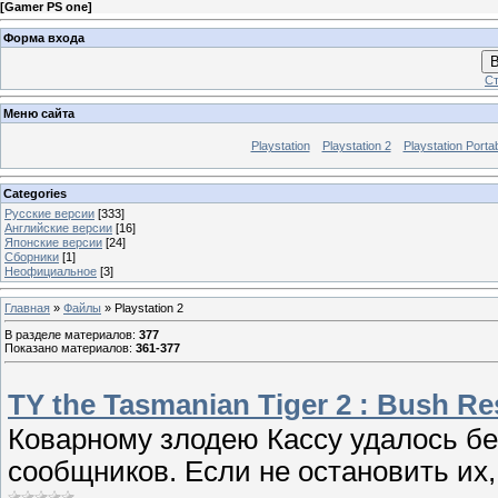
[
Gamer PS one
]
Форма входа
В
Ст
Меню сайта
Playstation
Playstation 2
Playstation Porta
Categories
Русские версии
[333]
Английские версии
[16]
Японские версии
[24]
Сборники
[1]
Неофициальное
[3]
Главная
»
Файлы
» Playstation 2
В разделе материалов
:
377
Показано материалов
:
361-377
TY the Tasmanian Tiger 2 : Bush R
Коварному злодею Кассу удалось бе
сообщников. Если не остановить их,