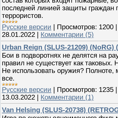
состав которых входят пожарные, в
последней линией защиты граждан г
террористов.
Русские версии
|
Просмотров:
1200
28.01.2022
|
Комментарии (5)
Urban Reign (SLUS-21209) (NoRG) 
Бои в подворотнях не делятся на ра
правил не существует как таковых. 
Не использовать оружия? Полноте, 
все.
Русские версии
|
Просмотров:
1235
13.03.2022
|
Комментарии (1)
Van Helsing (SLUS-20738) (RETRO
Игра по сюжету одноименного фильм