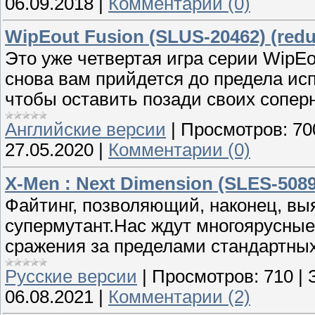
06.09.2018
|
Комментарии (0)
WipEout Fusion (SLUS-20462) (red
Это уже четвертая игра серии WipEo
снова вам прийдется до предела ис
чтобы оставить позади своих соперн
Английские версии
|
Просмотров:
70
27.05.2020
|
Комментарии (0)
X-Men : Next Dimension (SLES-508
Файтинг, позволяющий, наконец, вы
супермутант.Нас ждут многоярусные
сражения за пределами стандартных
Русские версии
|
Просмотров:
710
|
06.08.2021
|
Комментарии (2)