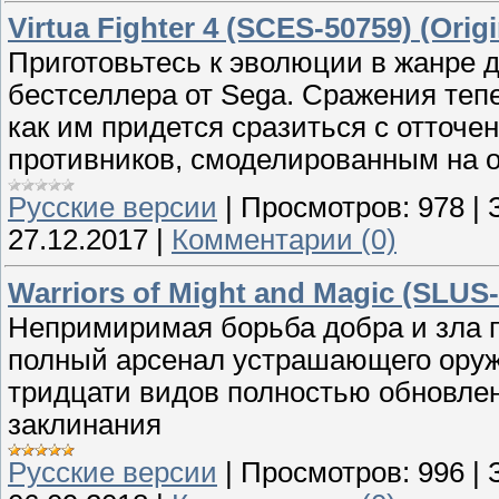
Virtua Fighter 4 (SCES-50759) (Origi
Приготовьтесь к эволюции в жанре 
бестселлера от Sega. Сражения тепе
как им придется сразиться с отточ
противников, смоделированным на о
Русские версии
|
Просмотров:
978
|
27.12.2017
|
Комментарии (0)
Warriors of Might and Magic (SLUS-
Непримиримая борьба добра и зла 
полный арсенал устрашающего оруж
тридцати видов полностью обновлен
заклинания
Русские версии
|
Просмотров:
996
|