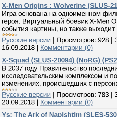
X-Men Origins : Wolverine (SLUS-2
Игра основана на одноименном филь
героя. Виртуальный боевик X-Men Or
события картины, но также выходит 
Русские версии
|
Просмотров:
928
|
16.09.2018
|
Комментарии (0)
X-Squad (SLUS-20094) (NoRG) (PS2
В 2037 году Правительство последн
исследовательским комплексом и п
изменениях, происшедших с персон
Русские версии
|
Просмотров:
783
|
20.09.2018
|
Комментарии (0)
Ys: The Ark of Napishtim (SLES-53