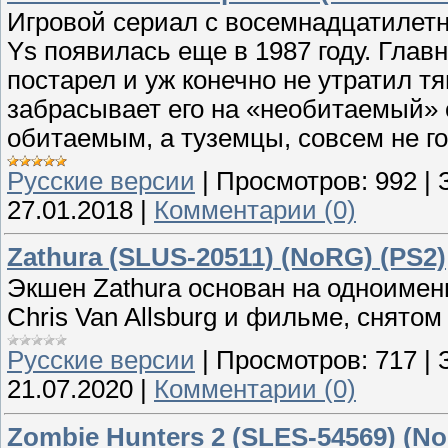
Игровой сериал с восемнадцатилетн
Ys появилась еще в 1987 году. Главны
постарел и уж конечно не утратил тя
забрасывает его на «необитаемый» 
обитаемым, а туземцы, совсем не 
Русские версии
|
Просмотров:
992
|
27.01.2018
|
Комментарии (0)
Zathura (SLUS-20511) (NoRG) (PS2)
Экшен Zathura основан на одноимен
Chris Van Allsburg и фильме, снятом
Русские версии
|
Просмотров:
717
|
21.07.2020
|
Комментарии (0)
Zombie Hunters 2 (SLES-54569) (No