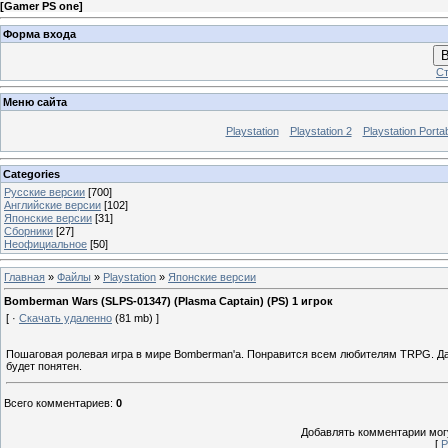
[
Gamer PS one
]
Форма входа
В
Ст
Меню сайта
Playstation
Playstation 2
Playstation Porta
Categories
Русские версии
[700]
Английские версии
[102]
Японские версии
[31]
Сборники
[27]
Неофициальное
[50]
Главная
»
Файлы
»
Playstation
»
Японские версии
Bomberman Wars (SLPS-01347) (Plasma Captain) (PS) 1 игрок
[ ·
Скачать удаленно
(81 mb) ]
Пошаговая ролевая игра в мире Bomberman'а. Понравится всем любителям TRPG. Дан
будет понятен.
Всего комментариев
:
0
Добавлять комментарии могу
[
Р