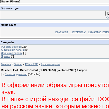
[
Gamer PS one
]
Форма входа
В
Ст
Меню сайта
Playstation
Playstation 2
Playstation Porta
Categories
Русские версии
[160]
Английские версии
[0]
Японские версии
[0]
Прочее
[0]
Главная
»
Файлы
»
PSX - PSP
»
Русские версии
Resident Evil : Director's Cut (SLUS-00551) (Vector) (PSXP) 1 игрок
[ ·
Скачать удаленно
(368 mb) ]
В оформлении образа игры присутст
звук.
В папке с игрой находится файл DO
на русском языке, которым можно п