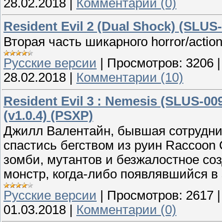
28.02.2018
|
Комментарии (0)
Resident Evil 2 (Dual Shock) (SLUS
Вторая часть шикарного horror/action
Русские версии
|
Просмотров:
3206
28.02.2018
|
Комментарии (10)
Resident Evil 3 : Nemesis (SLUS-00
(v1.0.4) (PSXP)
Джилл Валентайн, бывшая сотрудница
спастись бегством из руин Raccoon C
зомби, мутантов и безжалостное с
монстр, когда-либо появлявшийся в 
Русские версии
|
Просмотров:
2617
01.03.2018
|
Комментарии (0)