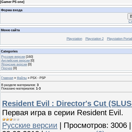
[
Gamer PS one
]
Форма входа
В
Ст
Меню сайта
Playstation
Playstation 2
Playstation Porta
Categories
Русские версии
[160]
Английские версии
[0]
Японские версии
[0]
Прочее
[0]
Главная
»
Файлы
» PSX - PSP
В разделе материалов
:
3
Показано материалов
:
1-3
Resident Evil : Director's Cut (SLU
Первая игра в серии Resident Evil.
Русские версии
|
Просмотров:
3006