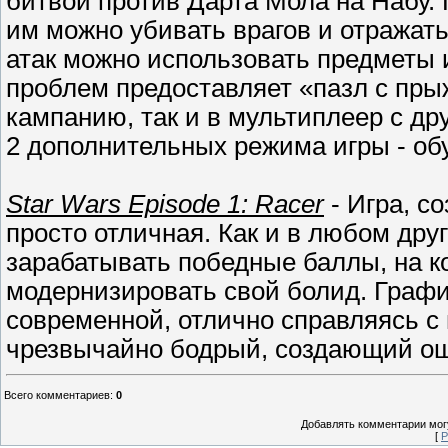
битвой против Дарта Мола на Набу. 
им можно убивать врагов и отражат
атак можно использовать предметы 
проблем предоставляет «пазл с прыж
кампанию, так и в мультиплеер с др
2 дополнительных режима игры - об
Star Wars Episode 1: Racer
- Игра, с
просто отличная. Как и в любом дру
зарабатывать победные баллы, на к
модернизировать свой болид. Графи
современной, отлично справляясь с 
чрезвычайно бодрый, создающий ощ
Всего комментариев
:
0
Добавлять комментарии могу
[
Р