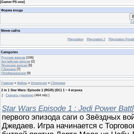
[
Gamer PS one
]
Форма входа
В
Ст
Меню сайта
Playstation
Playstation 2
Playstation Porta
Categories
Русские версии
[106]
Английские версии
[2]
Японские версии
[0]
Сборники
[7]
Неофициальное
[9]
Главная
»
Файлы
»
Dreamcast
»
Сборники
2 in 1 Star Wars: Episode 1 (RGR) (DC) 1 ~ 4 игрока
[ ·
Скачать удаленно
(464 mb) ]
Star Wars Episode 1 : Jedi Power Batt
первого эпизода саги о Звёздных вой
Джедаев. Игра начинается с Торгов