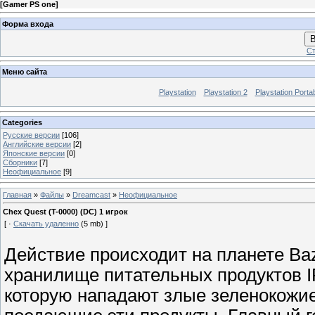
[
Gamer PS one
]
Форма входа
В
Ст
Меню сайта
Playstation
Playstation 2
Playstation Porta
Categories
Русские версии
[106]
Английские версии
[2]
Японские версии
[0]
Сборники
[7]
Неофициальное
[9]
Главная
»
Файлы
»
Dreamcast
»
Неофициальное
Chex Quest (T-0000) (DC) 1 игрок
[ ·
Скачать удаленно
(5 mb) ]
Действие происходит на планете Baz
хранилище питательных продуктов IFC 
которую нападают злые зеленокож