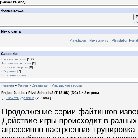
[
Gamer PS one
]
Форма входа
В
Ст
Меню сайта
Playstation
Playstation 2
Playstation Porta
Categories
Русские версии
[106]
Английские версии
[2]
Японские версии
[0]
Сборники
[7]
Неофициальное
[9]
Главная
»
Файлы
»
Dreamcast
»
Английские версии
Project Justice : Rival Schools 2 (T-1219N) (DC) 1 ~ 2 игрока
[ ·
Скачать удаленно
(203 mb) ]
Продолжение серии файтингов извесны
Действие игры происходит в разных 
агрессивно настроенная групировка