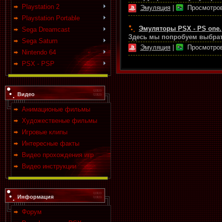
Playstation 2
Эмуляция
|
Просмотров
Playstation Portable
Эмуляторы PSX - PS one.
Sega Dreamcast
Здесь мы попробуем выбрат
Sega Saturn
Эмуляция
|
Просмотров
Nintendo 64
PSX - PSP
Видео
Анимационые фильмы
Художественые фильмы
Игровые клипы
Интересные факты
Видео прохождения игр
Видео инструкции
Информация
Форум