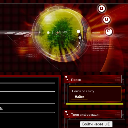
Поиск
ам
Твоя информация
Войти через uID