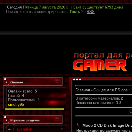
Сегодня
Пятница
7 августа 2026 г.
|
Сайт существует
6793
дней
Привет,хочешь зарегистрироватся,
Гость
?
|
RSS
Онлайн
Главная
Общее для PS one
»
»
Онлайн всего:
5
Гостей:
4
В категории материалов
2
:
Пользователей:
1
Показано материалов
1-2
:
smotry95
С
Игровые разделы
Moob 2 CD Disk Image Driv
Playstation
Инструкция по запуску игр с