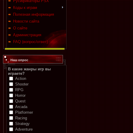
Русификаторы PSX
Коды к играм
Полезная информация
Новости сайта
О сайте
Администрация
FAQ (вопрос/ответ)
Наш опрос
В какие жанры игр вы
играете?
Action
Shooter
RPG
Horror
Quest
Arcada
Platformer
Racing
Strategy
Adventure