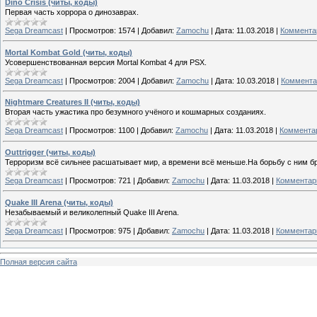
Dino Crisis (читы, коды)
Первая часть хоррора о динозаврах.
Sega Dreamcast
|
Просмотров:
1574
|
Добавил:
Zamochu
|
Дата:
11.03.2018
|
Комментар
Mortal Kombat Gold (читы, коды)
Усовершенствованная версия Mortal Kombat 4 для PSX.
Sega Dreamcast
|
Просмотров:
2004
|
Добавил:
Zamochu
|
Дата:
10.03.2018
|
Коммента
Nightmare Creatures II (читы, коды)
Вторая часть ужастика про безумного учёного и кошмарных созданиях.
Sega Dreamcast
|
Просмотров:
1100
|
Добавил:
Zamochu
|
Дата:
11.03.2018
|
Комментар
Outtrigger (читы, коды)
Терроризм всё сильнее расшатывает мир, а времени всё меньше.На борьбу с ним 
Sega Dreamcast
|
Просмотров:
721
|
Добавил:
Zamochu
|
Дата:
11.03.2018
|
Комментари
Quake III Arena (читы, коды)
Незабываемый и великолепный Quake III Arena.
Sega Dreamcast
|
Просмотров:
975
|
Добавил:
Zamochu
|
Дата:
11.03.2018
|
Комментари
Полная версия сайта