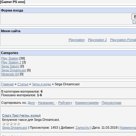
[
Gamer PS one
]
Форма входа
В
Ст
Меню сайта
Playstation
Playstation 2
Playstation Porta
Categories
Play Station
[38]
Play Station 2
[3]
Sega Saturn
[0]
Sega Dreamcast
[6]
Nintendo 64
[0]
Главная
»
Статьи
»
Читы и коды
» Sega Dreamcast
В категории материалов
:
6
Показано материалов
:
1-6
Сортировать по
:
Дате
·
Названию
·
Рейтингу
·
Комментариям
·
Просмотрам
Crazy Taxi (читы, коды)
Безумное такси для Sega Dreamcast.
Sega Dreamcast
|
Просмотров:
1453
|
Добавил:
Zamochu
|
Дата:
11.03.2018
|
Комментар