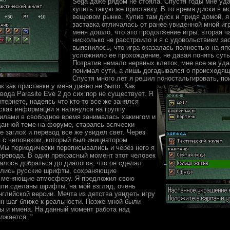
Sega даже рядом не стояла. Спустя годы мне уд
купить такую же приставку. В то время диски в м
вещевом рынке. Купив там диск и придя домой, я
заставка отличалась от ранее увиденной мной иг
меня дошло, что это продолжение игры: вторая ч
нисколько не расстроило и я с удовольствием за
выяснилось, что игра оказалась полностью на яп
усложнило ее прохождение, не давая понять суть
Потратив немало нервных клеток, мне все же удал
понимал сути, а лишь догадывался о происходящ
Спустя много лет я решил поностальгировать, пои
к как приставки у меня давно не было.
Как
вода Parasite Eve 2 до сих пор не существует. Я
тернете, надеясь что кто-то все же занялся
сках информации я наткнулся на группу
силами в свободное время занималась хакингом и
анной теме на форуме, стараясь всячески
е заглох и перевод все же увидел свет. Через
 с человеком, который был инициатором
 Мы периодически переписывались и через него я
еревода. В один прекрасный момент этот человек
далось добраться до диалогов, что он сделал
вались русские шрифты, сохраняющие
не меняющие атмосферу. Я предложил свою
ыли сделаны шрифты, на мой взгляд, очень
нглийской версии. Мечта из детства увидеть игру
ин шаг ближе к реальности. Позже мной были
 и имена. На данный момент работа над
лжается. "