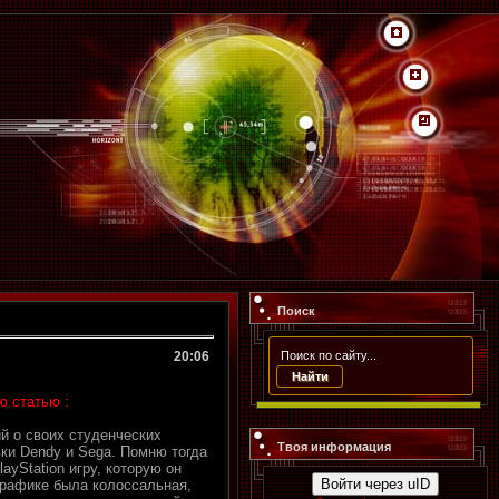
Поиск
20:06
ю статью :
й о своих студенческих
Твоя информация
вки Dendy и Sega. Помню тогда
ayStation игру, которую он
Войти через uID
 графике была колоссальная,