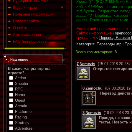
Русификаторы PSX
Kosmo零
- (ICQ 218064576) Ра
FoX zelda64rus
- Помогает в р
Коды к играм
md_hyena
- Разработал метод 
Полезная информация
kalash48
- Вербовал хакеров
ncubo
- Работа со шрифтами
Новости сайта
О сайте
Если я всё правильно понял т
Сайт с информацией
opengood
Администрация
Группа в VK
Перевод Parasite 
FAQ (вопрос/ответ)
Категория
:
Переводы игр
|
Про
Всего комментариев
:
8
Наш опрос
7
Nemezis
(15.07.2018 20:28)
В какие жанры игр вы
Открытое тестирован
играете?
Action
Shooter
8
Zamochu
(07.08.2018 19:
RPG
Перевод действи
Horror
Quest
Arcada
Platformer
3
Nemezis
(18.02.2018 23:1
Racing
Правда, не знаю 
тесты. Новость н
Strategy
Adventure