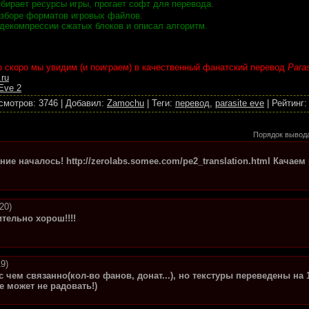
збирает ресурсы игры, прогает софт для перевода.
азборе форматов игровых файлов.
декомпрессии сжатых блоков и описал алгоритм.
о скоро мы увидим (и поиграем) в качественный фанатский перевод
Paras
.ru
Eve 2
смотров
:
3746
|
Добавил
:
Zamochu
|
Теги
:
перевод
,
parasite eve
|
Рейтинг
:
Порядок вывод
ие началось! http://zerolabs.somee.com/pe2_translation.html Качае
20)
тельно хорош!!!!
9)
с чем связанно(кол-во фанов, донат...), но текстуры переведены н
е может не радовать!)