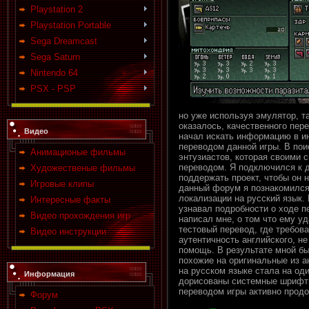
Playstation 2
Playstation Portable
Sega Dreamcast
Sega Saturn
Nintendo 64
PSX - PSP
но уже используя эмулятор, та
оказалось, качественного пере
Видео
начал искать информацию в ин
переводом данной игры. В пои
Анимационые фильмы
энтузиастов, которая своими 
переводом. Я подключился к д
Художественые фильмы
поддержать проект, чтобы он н
Игровые клипы
данный форум я познакомился
локализации на русский язык.
Интересные факты
узнавал подробности о ходе п
Видео прохождения игр
написал мне, о том что ему у
тестовый перевод, где требо
Видео инструкции
аутентичность английского, 
помощь. В результате мной б
похожие на оригинальные из а
на русском языке стала на од
Информация
дорисованы системные шрифты
переводом игры активно продо
Форум