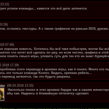
 23:22)
рел успехи команды... кажется это всё дело затянется.
03:26)
тов, остались текстуры. А с таким графиком не раньше 2019, думаю.
018 07:49)
но хорошая новость. Хотелось бы всё таки побыстрее, могли бы вс
нятно что хотят всё сделать по уму, но если честно, графика в этой
вное понять смысл игры, уловить суть для тех кто не знает буржуйс
2.2018 17:29)
проблема этого перевода в архивах игры, как я понял. Много кто п
ось это только команде Kosmo. Видать, крепкие ребята...
о перевод затянется, так это будьте уверены.
tor
(06.03.2018 13:33)
Насколько понял в этих архивах бардак как в нашем министер
абы как. Надеюсь в ближайшую пятилетку сделают.