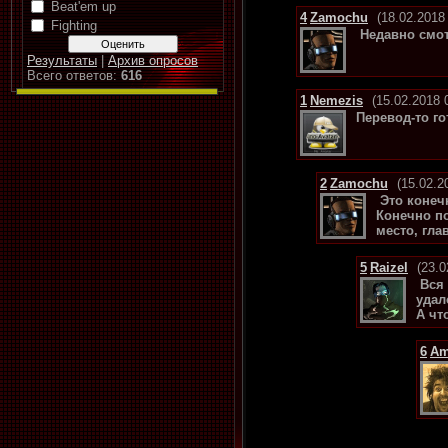
Beat'em up
4
Zamochu
(18.02.2018
Fighting
Недавно смот
Результаты
|
Архив опросов
Всего ответов:
616
1
Nemezis
(15.02.2018 
Перевод-то го
2
Zamochu
(15.02.2
Это конеч
Конечно по
место, гла
5
Raizel
(23.0
Вся 
удал
А чт
6
Am