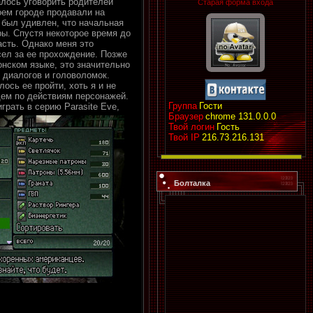
алось уговорить родителей
Старая форма входа
оем городе продавали на
 был удивлен, что начальная
ры. Спустя некоторое время до
асть. Однако меня это
сел за ее прохождение. Позже
онском языке, это значительно
 диалогов и головоломок.
ось ее пройти, хоть я и не
ем по действиям персонажей.
Группа
Гости
грать в серию Parasite Eve,
Браузер
chrome 131.0.0.0
Твой логин
Гость
Твой IP
216.73.216.131
Болталка