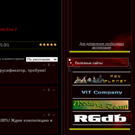
ite Eve 2
.
Для добавления необходима
5.0
/
1
авторизация
а комментариев:
Полезные сайты
0
м русификатор, пробуем!
0
0
а 100%! Ждем компиляцию и