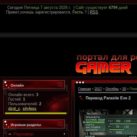
Сегодня
Пятница
7 августа 2026 г.
|
Сайт существует
6794
дней
Привет,хочешь зарегистрироватся,
Гость
?
|
RSS
Онлайн
Главная
»
2017
»
Октябрь
»
20
» Пере
Онлайн всего:
3
Перевод Parasite Eve 2
Гостей:
1
Пользователей:
2
dzot_c
,
sityless
Игровые разделы
Playstation