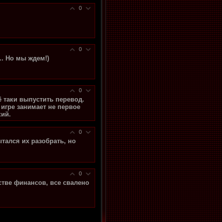
0
0
.. Но мы ждем!)
0
ё таки выпустить перевод.
 игре занимает не первое
кий.
0
ытался их разобрать, но
0
стве финансов, все свалено