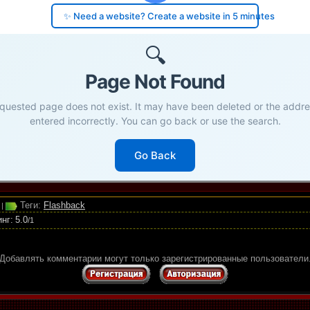
Теги:
Flashback
|
инг
:
5.0
/
1
Добавлять комментарии могут только зарегистрированные пользователи