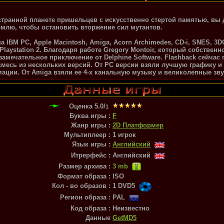
 странной планете пришельцев с искусственно стертой памятью, вы
емлю, чтобы остановить вторжение сил мутантов.
 IBM PC, Apple Macintosh, Amiga, Acorn Archimedes, CD-i, SNES, 3DO
я Playstation 2. Благодаря работе Gregory Montoir, который собстве
замечательное приключение от Delphine Software. Flashback сейчас п
 смесь из нескольких версий. От PC версии взяли лучшую графику и
ации. От Amiga взяли ее 4-х канальную музыку и великолепные з
Оценка
5.0
/
1
Буква игры :
F
Жанр игры :
2D Платформер
Мультиплеер :
1 игрок
Язык игры :
Английский
Итрерфейс :
Английский
Размер архива :
3 mb
Формат образа :
ISO
Кол - во образов :
1 DVD5
Регион образа :
PAL
Код образа :
Неизвестно
Данные
GetMD5