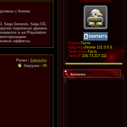
Старая форма входа
 должны с боями
, Sega Genesis, Sega CD,
нноручно переписал движок
оявился и на Playstation
 векторизацию
вуковые эффекты.
Группа
Гости
Браузер
chrome 131.0.0.0
Твой логин
Гость
Твой IP
216.73.217.111
Релиз :
Zamochu
Загрузок
:
80
Болталка