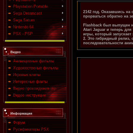
Playstation Portable
2142 год. Оказавшись на
Sega Dreamcast
прорваться обратно на з
Sega Saturn
Flashback был выпущен на
Nintendo 64
Atari Jaguar и теперь дл
PSX - PSP
игры, который запускает 
2. Это гибридный релиз,
последовательности аним
Видео
Анимационые фильмы
Художественые фильмы
Игровые клипы
Интересные факты
Видео прохождения игр
Видео инструкции
Информация
Форум
Русификаторы PSX