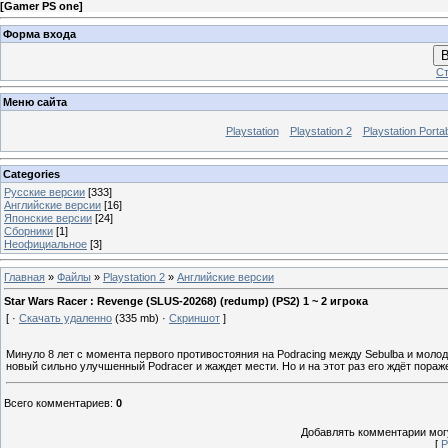
[
Gamer PS one
]
Форма входа
В
Ст
Меню сайта
Playstation
Playstation 2
Playstation Porta
Categories
Русские версии
[333]
Английские версии
[16]
Японские версии
[24]
Сборники
[1]
Неофициальное
[3]
Главная
»
Файлы
»
Playstation 2
»
Английские версии
Star Wars Racer : Revenge (SLUS-20268) (redump) (PS2) 1 ~ 2 игрока
[ ·
Скачать удаленно
(335 mb) ·
Скриншот
]
Минуло 8 лет с момента первого противостояния на Podracing между Sebulba и моло
новый сильно улучшенный Podracer и жаждет мести. Но и на этот раз его ждёт пораже
Всего комментариев
:
0
Добавлять комментарии могу
[
Р