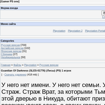
[
Gamer PS one
]
Форма входа
В
Ст
Меню сайта
Playstation
Playstation 2
Playstation Porta
Categories
Русские версии
[700]
Английские версии
[102]
Японские версии
[31]
Сборники
[27]
Неофициальное
[50]
Главная
»
Файлы
»
Playstation
»
Русские версии
Guardian Of Darkness (SLES-01776) (Лисы) (PS) 1 игрок
[ ·
Скачать удаленно
(418 mb) ]
У него нет имени. У него нет семьи. 
Страж. Страж Врат, за которыми Тьм
этой дверью в Никуда, обитают при