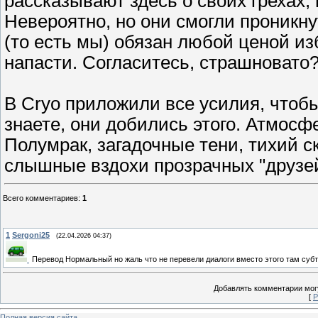
рассказывают здесь о своих грехах
Невероятно, но они смогли проникну
(то есть мы) обязан любой ценой из
напасти. Согласитесь, страшновато
В Cryo приложили все усилия, чтобы 
знаете, они добились этого. Атмос
Полумрак, загадочные тени, тихий ск
слышные вздохи прозрачных "друзе
Всего комментариев
:
1
1
Sergoni25
(22.04.2026 04:37)
Перевод Нормальный но жаль что не перевели диалоги вместо этого там субти
Добавлять комментарии могу
[
Р
Полная версия сайта