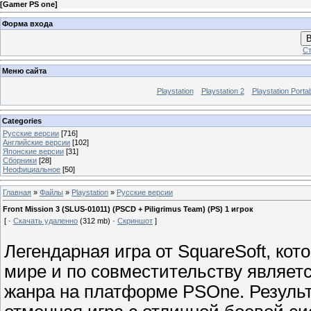
[
Gamer PS one
]
Форма входа
В
Ст
Меню сайта
Playstation
Playstation 2
Playstation Porta
Categories
Русские версии
[716]
Английские версии
[102]
Японские версии
[31]
Сборники
[28]
Неофициальное
[50]
Главная
»
Файлы
»
Playstation
»
Русские версии
Front Mission 3 (SLUS-01011) (PSCD + Piligrimus Team) (PS) 1 игрок
[ ·
Скачать удаленно
(312 mb) ·
Скриншот
]
Легендарная игра от SquareSoft, к
мире и по совместительству являет
жанра на платформе PSOne. Результ