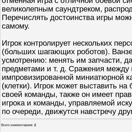
отменная игра с отличной боевой с
великолепным саундтреком, распро
Перечислять достоинства игры можн
самому.
Игрок контролирует нескольких пер
(больших шагающих роботов). Ванз
усмотрению: менять им запчасти, д
предметами и т. д. Сражения между
импровизированной миниатюрной кар
(клетки). Игрок может выставить на
своей команды, также он имеет пра
игрока и команды, управляемой иск
по очереди, движутся навстречу друг
Всего комментариев
:
2