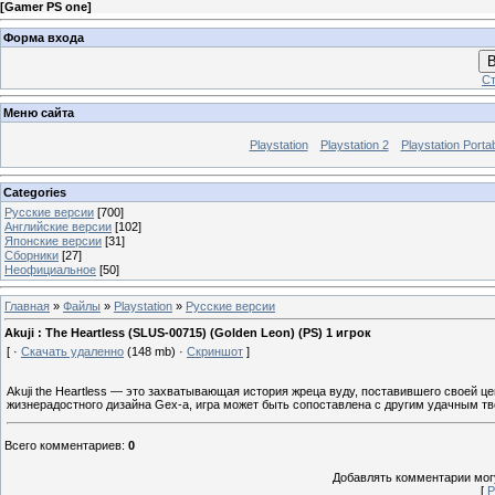
[
Gamer PS one
]
Форма входа
В
Ст
Меню сайта
Playstation
Playstation 2
Playstation Porta
Categories
Русские версии
[700]
Английские версии
[102]
Японские версии
[31]
Сборники
[27]
Неофициальное
[50]
Главная
»
Файлы
»
Playstation
»
Русские версии
Akuji : The Heartless (SLUS-00715) (Golden Leon) (PS) 1 игрок
[ ·
Скачать удаленно
(148 mb) ·
Скриншот
]
Akuji the Heartless — это захватывающая история жреца вуду, поставившего своей ц
жизнерадостного дизайна Gex-a, игра может быть сопоставлена с другим удачным тво
Всего комментариев
:
0
Добавлять комментарии могу
[
Р