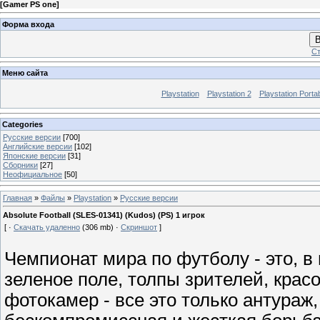
[
Gamer PS one
]
Форма входа
В
Ст
Меню сайта
Playstation
Playstation 2
Playstation Porta
Categories
Русские версии
[700]
Английские версии
[102]
Японские версии
[31]
Сборники
[27]
Неофициальное
[50]
Главная
»
Файлы
»
Playstation
»
Русские версии
Absolute Football (SLES-01341) (Kudos) (PS) 1 игрок
[ ·
Скачать удаленно
(306 mb) ·
Скриншот
]
Чемпионат мира по футболу - это, в
зеленое поле, толпы зрителей, кра
фотокамер - все это только антураж,