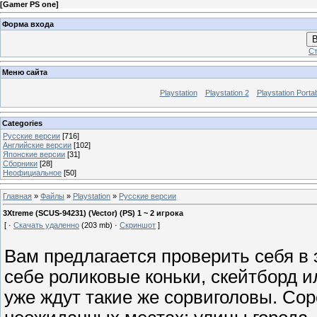
[
Gamer PS one
]
Форма входа
В
Ст
Меню сайта
Playstation
Playstation 2
Playstation Porta
Categories
Русские версии
[716]
Английские версии
[102]
Японские версии
[31]
Сборники
[28]
Неофициальное
[50]
Главная
»
Файлы
»
Playstation
»
Русские версии
3Xtreme (SCUS-94231) (Vector) (PS) 1 ~ 2 игрока
[ ·
Скачать удаленно
(203 mb) ·
Скриншот
]
Вам предлагается проверить себя в
себе роликовые коньки, скейтборд и
уже ждут такие же сорвиголовы. Со