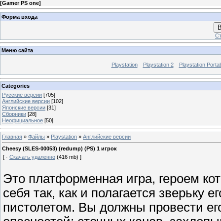
[
Gamer PS one
]
Форма входа
В
Ст
Меню сайта
Playstation
Playstation 2
Playstation Porta
Categories
Русские версии
[705]
Английские версии
[102]
Японские версии
[31]
Сборники
[28]
Неофициальное
[50]
Главная
»
Файлы
»
Playstation
»
Английские версии
Cheesy (SLES-00053) (redump) (PS) 1 игрок
[ ·
Скачать удаленно
(416 mb) ]
Это платформенная игра, героем ко
себя так, как и полагается зверьку е
пистолетом. Вы должны провести ег