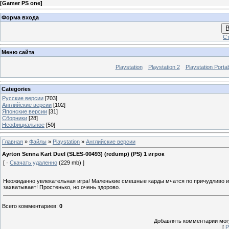
[
Gamer PS one
]
Форма входа
В
Ст
Меню сайта
Playstation
Playstation 2
Playstation Porta
Categories
Русские версии
[703]
Английские версии
[102]
Японские версии
[31]
Сборники
[28]
Неофициальное
[50]
Главная
»
Файлы
»
Playstation
»
Английские версии
Ayrton Senna Kart Duel (SLES-00493) (redump) (PS) 1 игрок
[ ·
Скачать удаленно
(229 mb) ]
Неожиданно увлекательная игра! Маленькие смешные карды мчатся по причудливо 
захватывает! Простенько, но очень здорово.
Всего комментариев
:
0
Добавлять комментарии могу
[
Р