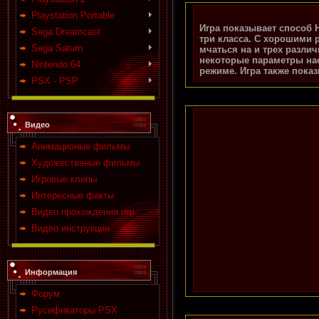
Playstation Portable
Игра показывает способ 
Sega Dreamcast
три класса. С хорошими 
Sega Saturn
мчаться на и трех разли
некоторые параметры нас
Nintendo 64
режиме. Игра также пока
PSX - PSP
Видео
Анимационые фильмы
Художественые фильмы
Игровые клипы
Интересные факты
Видео прохождения игр
Видео инструкции
Информация
Форум
Русификаторы PSX