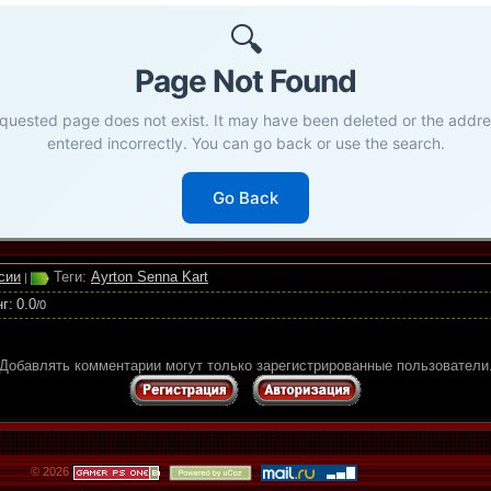
сии
Теги:
Ayrton Senna Kart
|
нг
:
0.0
/
0
Добавлять комментарии могут только зарегистрированные пользователи
© 2026