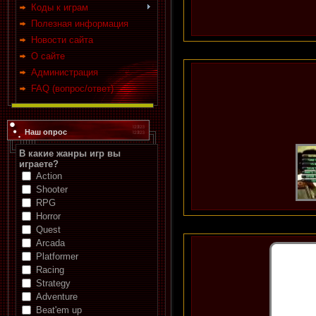
Коды к играм
Полезная информация
Новости сайта
О сайте
Администрация
FAQ (вопрос/ответ)
Наш опрос
В какие жанры игр вы
играете?
Action
Shooter
RPG
Horror
Quest
Arcada
Platformer
Racing
Strategy
Adventure
Beat'em up