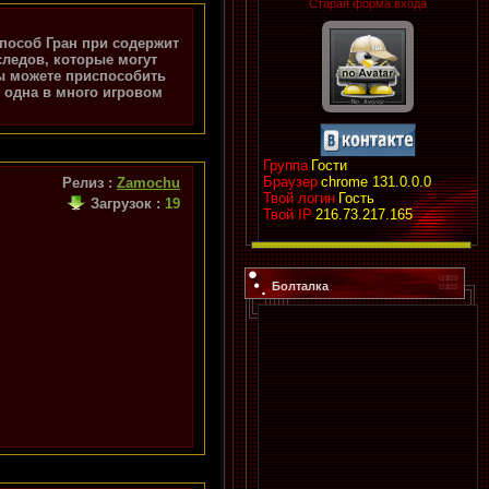
Старая форма входа
пособ Гран при содержит
следов, которые могут
Вы можете приспособить
о одна в много игровом
Группа
Гости
Браузер
chrome 131.0.0.0
Релиз :
Zamochu
Твой логин
Гость
Загрузок
:
19
Твой IP
216.73.217.165
Болталка