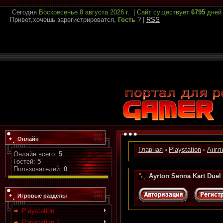
Сегодня
Воскресенье
8 августа 2026 г.
|
Сайт существует
6795
дней
Привет,хочешь зарегистрироватся,
Гость
?
|
RSS
Онлайн
Главная
Playstation
Англ
»
»
Онлайн всего:
5
Гостей:
5
Пользователей:
0
Ayrton Senna Kart Duel
Игровые разделы
Playstation
Playstation 2