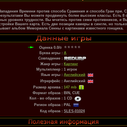
Нападения Времени против способа Сражения и способа Гран при. С
результатами Вы можете продвинуть более высокие классы. Есть 8 
чных уровнях трудности. Вы мчитесь против семи противников, и 
тройки Вашего карта. Есть две позиции камеры в сингле, но тольк
зывает альбом Мемориала Сенны с картинами известного гонщика.
Оценка
0.0
/
0
Буква игры :
A
Совпадение :
Жанр игры :
Картинг
Мультиплеер :
1 игрок
Язык игры :
Английский
Итрерфейс :
Английский
Размер архива :
147 mb
Формат образа :
BIN, CUE
Кол - во образов :
1 CD
Регион образа :
PAL
Код образа :
SLES-01024