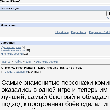
[
Gamer PS one
]
Форма входа
В
Ст
Меню сайта
Playstation
Playstation 2
Playstation Porta
Categories
Русские версии
[5]
Английские версии
[57]
Японские версии
[12]
Главная
»
Файлы
»
Saturn
»
Японские версии
X - Men vs. Street Fighter (T-1226G) (redump) (SS) 1 ~ 2 игрока
[ ·
Скачать удаленно
(324 mb) ]
Самые знаменитые персонажи коми
оказались в одной игре и теперь им
лучший, самый быстрый и обладае
подход к построению боёв сделал и