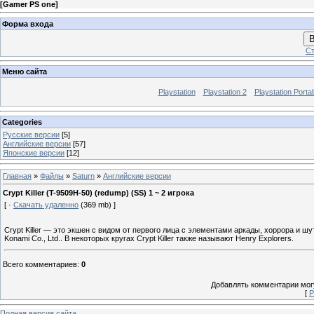
[
Gamer PS one
]
Форма входа
В
Ст
Меню сайта
Playstation
Playstation 2
Playstation Porta
Categories
Русские версии
[5]
Английские версии
[57]
Японские версии
[12]
Главная
»
Файлы
»
Saturn
»
Английские версии
Crypt Killer (T-9509H-50) (redump) (SS) 1 ~ 2 игрока
[ ·
Скачать удаленно
(369 mb) ]
Crypt Killer — это экшен с видом от первого лица с элементами аркады, хоррора и шу
Konami Co., Ltd.. В некоторых кругах Crypt Killer также называют Henry Explorers.
Всего комментариев
:
0
Добавлять комментарии могу
[
Р
Полная версия сайта