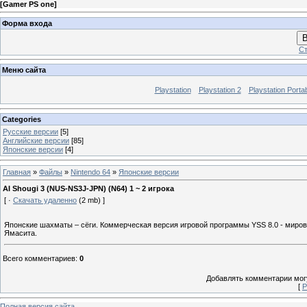
[
Gamer PS one
]
Форма входа
В
Ст
Меню сайта
Playstation
Playstation 2
Playstation Porta
Categories
Русские версии
[5]
Английские версии
[85]
Японские версии
[4]
Главная
»
Файлы
»
Nintendo 64
»
Японские версии
AI Shougi 3 (NUS-NS3J-JPN) (N64) 1 ~ 2 игрока
[ ·
Скачать удаленно
(2 mb) ]
Японские шахматы – сёги. Коммерческая версия игровой программы YSS 8.0 - миро
Ямаcита.
Всего комментариев
:
0
Добавлять комментарии могу
[
Р
Полная версия сайта