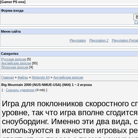
[
Gamer PS one
]
Форма входа
В
Ст
Меню сайта
Playstation
Playstation 2
Playstation Porta
Categories
Русские версии
[5]
Английские версии
[85]
Японские версии
[4]
Главная
»
Файлы
»
Nintendo 64
»
Английские версии
Big Mountain 2000 (NUS-NMUE-USA) (N64) 1 ~ 2 игрока
[ ·
Скачать удаленно
(4 mb) ]
Игра для поклонников скоростного сп
уровне, так что игра вполне сгодитс
сноубординг. Именно эти два вида, с
используются в качестве игровых р