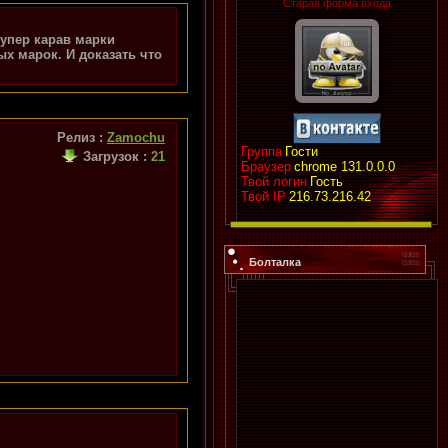
Старая форма входа
супер карав марки
ых марок. И доказать что
Релиз :
Zamochu
Группа
Гости
Загрузок
:
21
Браузер
chrome 131.0.0.0
Твой логин
Гость
Твой IP
216.73.216.42
Болталка