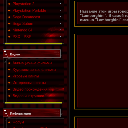
Playstation 2
Playstation Portable
Название этой игры гово
"Lamborghini". В самой г
Sega Dreamcast
именно "Lamborghini" са
Sega Saturn
Nintendo 64
PSX - PSP
Видео
Анимационые фильмы
Художественые фильмы
Игровые клипы
Интересные факты
Видео прохождения игр
Видео инструкции
Информация
Форум