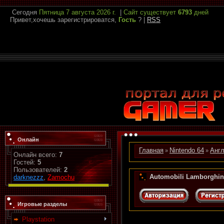
Сегодня
Пятница
7 августа 2026 г.
|
Сайт существует
6793
дней
Привет,хочешь зарегистрироватся,
Гость
?
|
RSS
Онлайн
Главная
Nintendo 64
Англ
»
»
Онлайн всего:
7
Гостей:
5
Пользователей:
2
Automobili Lamborghin
darknezzz
,
Zamochu
Игровые разделы
Playstation