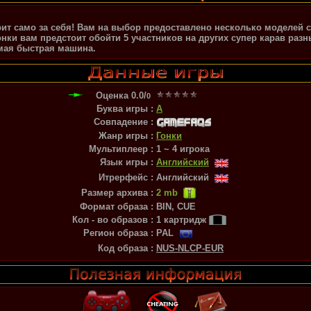
рит само за себя! Вам на выбор предоставлено несколько моделей 
онки вам предстоит обойти 5 участников на других супер карав разн
мая быстрая машина.
Оценка
0.0
/
0
Буква игры :
A
Совпадение :
Жанр игры :
Гонки
Мультиплеер :
1 ~ 4 игрока
Язык игры :
Английский
Итрерфейс :
Английский
Размер архива :
2 mb
Формат образа :
BIN, CUE
Кол - во образов :
1 картридж
Регион образа :
PAL
Код образа :
NUS-NLCP-EUR