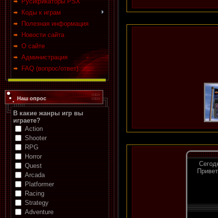
Русификаторы PSX
Коды к играм
Полезная информация
Новости сайта
О сайте
Администрация
FAQ (вопрос/ответ)
Наш опрос
В какие жанры игр вы
играете?
Action
Shooter
RPG
Horror
Quest
Arcada
Platformer
Racing
Strategy
Adventure