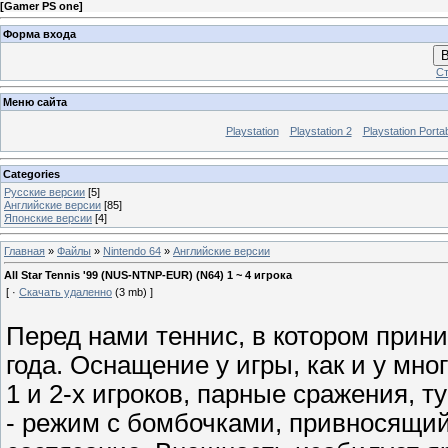
[
Gamer PS one
]
Форма входа
В
Ст
Меню сайта
Playstation
Playstation 2
Playstation Porta
Categories
Русские версии
[5]
Английские версии
[85]
Японские версии
[4]
Главная
»
Файлы
»
Nintendo 64
»
Английские версии
All Star Tennis '99 (NUS-NTNP-EUR) (N64) 1 ~ 4 игрока
[ ·
Скачать удаленно
(3 mb) ]
Перед нами теннис, в котором прин
года. Оснащение у игры, как и у мн
1 и 2-х игроков, парные сражения, т
- режим с бомбочками, привносящий