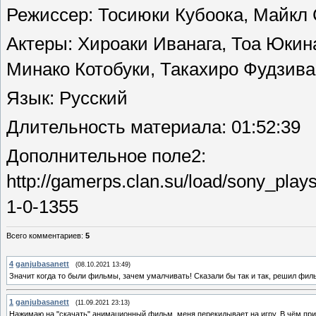
Режиссер
: Тосиюки Кубоока, Майкл
Актеры
: Хироаки Иванага, Тоа Юкин
Минако Котобуки, Такахиро Фудзив
Язык
: Русский
Длительность материала
: 01:52:39
Дополнительное поле
2:
http://gamerps.clan.su/load/sony_pl
1-0-1355
Всего комментариев
:
5
4
ganjubasanett
(08.10.2021 13:49)
Значит когда то были фильмы, зачем умалчивать! Сказали бы так и так, решил филь
1
ganjubasanett
(11.09.2021 23:13)
Нажимаю на "скачать" анимационный фильм, меня перекидывает на игру. В чём пр