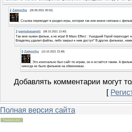
2
Zamochu
(26.09.2021 00:02)
Ссылка переводит в раздел игры, которая так или иначе связана с филь
3
ganjubasanett
(08.10.2021 13:40)
Так мне нужен фильм, а не игра! В Mass Effect : Ушедший Герой переходит н
Владелец удалил файлы, либо закрыл к ним доступ" В других фильмах, нажи
5
Zamochu
(13.10.2021 23:49)
Это изночально был сайт по играм, он и остаётся таким. А фильм
никогда не было фильмов на обменниках.
Добавлять комментарии могут то
[
Регис
Полная версия сайта