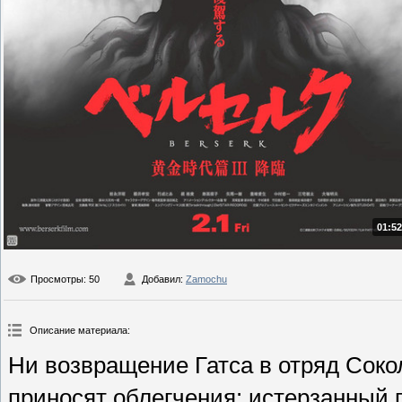
01:52
Просмотры
: 50
Добавил
:
Zamochu
Описание материала
:
Ни возвращение Гатса в отряд Сок
приносят облегчения: истерзанный