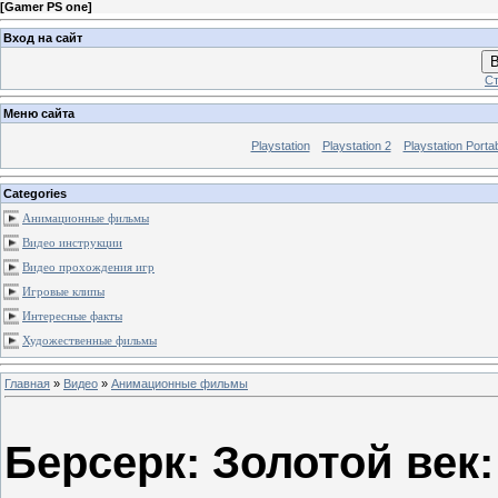
[
Gamer PS one
]
Вход на сайт
В
Ст
Меню сайта
Playstation
Playstation 2
Playstation Porta
Categories
Анимационные фильмы
Видео инструкции
Видео прохождения игр
Игровые клипы
Интересные факты
Художественные фильмы
Главная
»
Видео
»
Анимационные фильмы
Берсерк: Золотой век