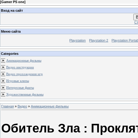
[
Gamer PS one
]
Вход на сайт
В
Ст
Меню сайта
Playstation
Playstation 2
Playstation Porta
Categories
Анимационные фильмы
Видео инструкции
Видео прохождения игр
Игровые клипы
Интересные факты
Художественные фильмы
Главная
»
Видео
»
Анимационные фильмы
Обитель Зла : Прокля