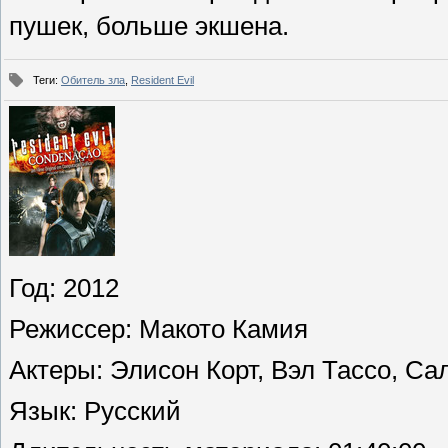
пушек, больше экшена.
Теги
:
Обитель зла
,
Resident Evil
Год
: 2012
Режиссер
: Макото Камия
Актеры
: Элисон Корт, Вэл Тассо, С
Язык
: Русский