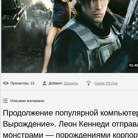
01:40
Просмотры
: 13
Добавил
:
Zamochu
Gamer PS One
Описание материала
:
Продолжение популярной компьюте
Вырождение». Леон Кеннеди отправл
монстрами — порождениями корпор