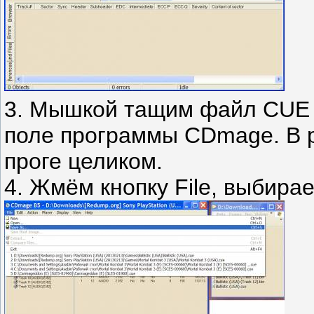
3. Мышкой тащим файл CUE и
поле программы CDmage. В р
проге целиком.
4. Жмём кнопку File, выбира