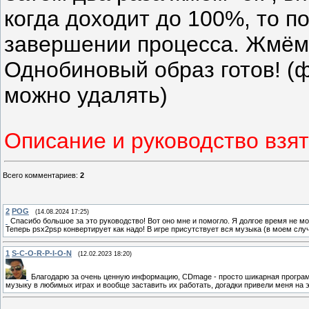
когда доходит до 100%, то п
завершении процесса. Жмём 
Однобиновый образ готов! (фай
можно удалять)
Описание и руководство взят
Всего комментариев
:
2
2
POG
(14.08.2024 17:25)
Спасибо большое за это руководство! Вот оно мне и помогло. Я долгое время не мо
Теперь psx2psp конвертирует как надо! В игре присутствует вся музыка (в моем случа
1
S-C-O-R-P-I-O-N
(12.02.2023 18:20)
Благодарю за очень ценную информацию, CDmage - просто шикарная программ
музыку в любимых играх и вообще заставить их работать, догадки привели меня на э