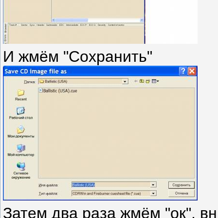
И жмём "Сохранить"
Затем два раза жмём "ок", вн