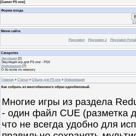
[
Gamer PS one
]
Форма входа
В
Ст
Меню сайта
Playstation
Playstation 2
Playstation Porta
Categories
Эмуляция
[2]
Эмуляция игр для PS one - PSX
Информация
[7]
О бо всём по немногу
Главная
»
Статьи
»
Общее для PS one
»
Информация
Как собрать из многобинового образ однобиновый.
Многие игры из раздела Red
- один файл CUE (разметка д
что не всегда удобно для ис
правильно сохранять мульти