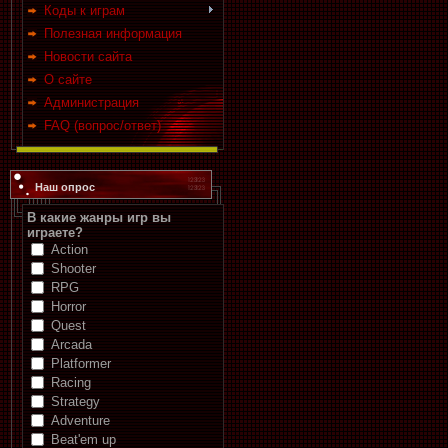
Коды к играм
Полезная информация
Новости сайта
О сайте
Администрация
FAQ (вопрос/ответ)
Наш опрос
В какие жанры игр вы
играете?
Action
Shooter
RPG
Horror
Quest
Arcada
Platformer
Racing
Strategy
Adventure
Beat'em up