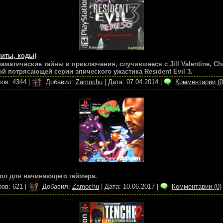
(читы, коды)
матические тайны и приключения, случившееся с Jill Valentine, Chri
й потрясающей серии эпического ужастика Resident Evil 3.
ов:
4344
|
Добавил:
Zamochu
|
Дата:
07.04.2014
|
Комментарии (0
ол для начинающего геймера.
ов:
621
|
Добавил:
Zamochu
|
Дата:
10.06.2017
|
Комментарии (0)