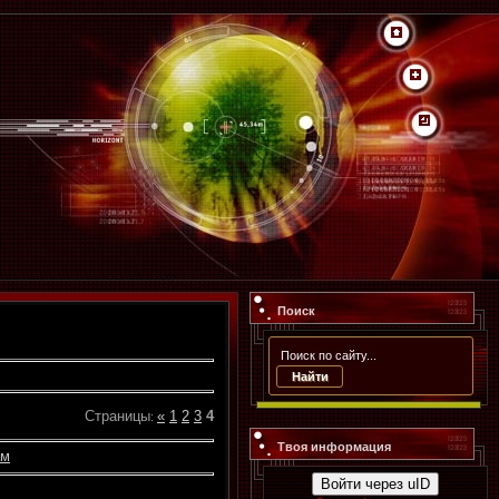
Поиск
Страницы
«
1
2
3
4
:
Твоя информация
ам
Войти через uID