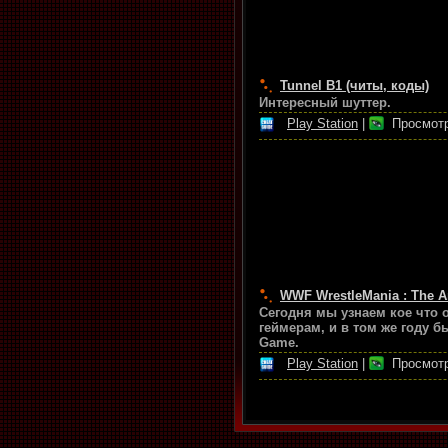
Tunnel B1 (читы, коды)
Интересный шуттер.
Play Station
|
Просмотр
WWF WrestleMania : The A
Сегодня мы узнаем кое что 
геймерам, и в том же году б
Game.
Play Station
|
Просмотр