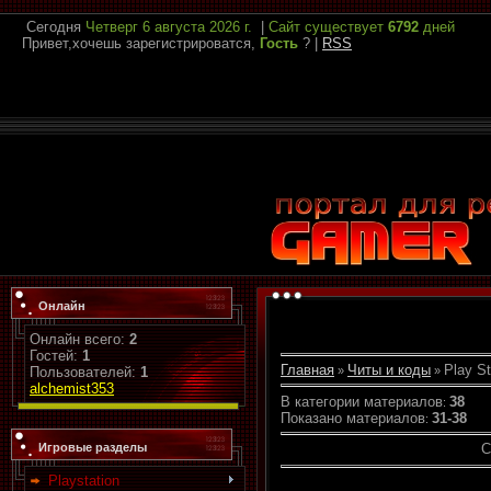
Сегодня
Четверг
6 августа 2026 г.
|
Сайт существует
6792
дней
Привет,хочешь зарегистрироватся,
Гость
?
|
RSS
Онлайн
Онлайн всего:
2
Гостей:
1
Главная
Читы и коды
Play St
»
»
Пользователей:
1
alchemist353
В категории материалов
38
:
Показано материалов
31-38
:
Игровые разделы
С
Playstation