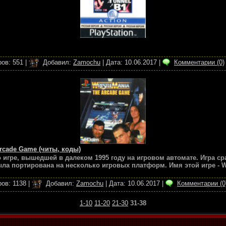
ов:
551
|
Добавил:
Zamochu
|
Дата:
10.06.2017
|
Комментарии (0)
rcade Game (читы, коды)
о игре, вышедшей в далеком 1995 году на игровом автомате. Игра с
ыла портирована на несколько игровых платформ. Имя этой игре - W
ов:
1138
|
Добавил:
Zamochu
|
Дата:
10.06.2017
|
Комментарии (0
1-10
11-20
21-30
31-38