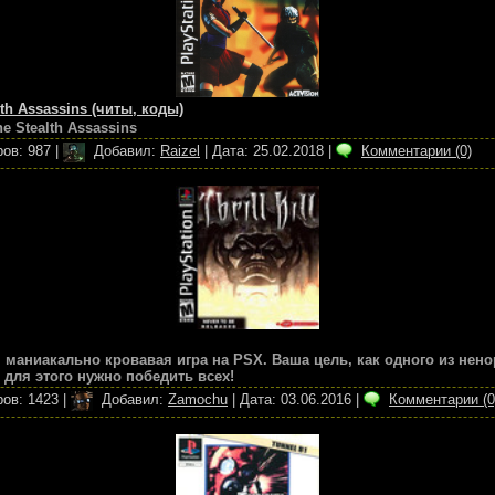
alth Assassins (читы, коды)
he Stealth Assassins
ов:
987
|
Добавил:
Raizel
|
Дата:
25.02.2018
|
Комментарии (0)
 маниакально кровавая игра на PSX. Ваша цель, как одного из не
 для этого нужно победить всех!
ов:
1423
|
Добавил:
Zamochu
|
Дата:
03.06.2016
|
Комментарии (0