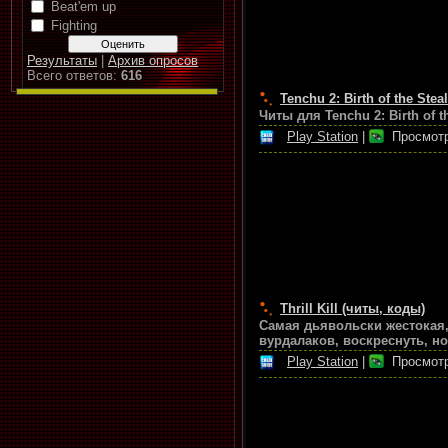
Beat'em up
Fighting
Результаты
|
Архив опросов
Всего ответов:
616
Tenchu 2: Birth of the Ste
Читы для Tenchu 2: Birth of t
Play Station
|
Просмотр
Thrill Kill (читы, коды)
Самая дьявольски жестокая,
вурдалаков, воскреснуть, но
Play Station
|
Просмотр