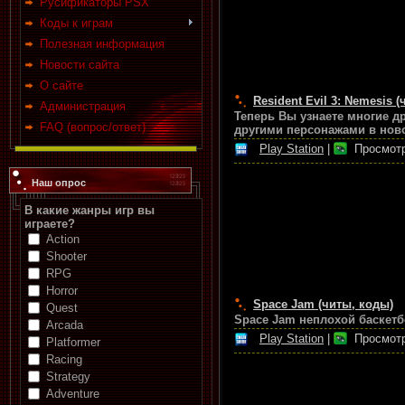
Русификаторы PSX
Коды к играм
Полезная информация
Новости сайта
О сайте
Resident Evil 3: Nemesis 
Администрация
Теперь Вы узнаете многие дра
FAQ (вопрос/ответ)
другими персонажами в ново
Play Station
|
Просмотр
Наш опрос
В какие жанры игр вы
играете?
Action
Shooter
RPG
Horror
Space Jam (читы, коды)
Quest
Space Jam неплохой баскетб
Arcada
Play Station
|
Просмотр
Platformer
Racing
Strategy
Adventure