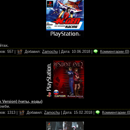
ётах.
ов:
557
|
Добавил:
Zamochu
|
Дата:
10.06.2018
|
Комментарии (0)
k Version) (читы, коды)
омби.
ов:
1313
|
Добавил:
Zamochu
|
Дата:
15.02.2018
|
Комментарии (0