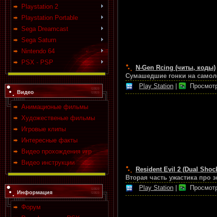
Playstation 2
Playstation Portable
Sega Dreamcast
Sega Saturn
Nintendo 64
PSX - PSP
N-Gen Rcing (читы, коды)
Сумашедшие гонки на самол
Play Station
|
Просмотр
Видео
Анимационые фильмы
Художественые фильмы
Игровые клипы
Интересные факты
Видео прохождения игр
Видео инструкции
Resident Evil 2 (Dual Shoc
Вторая часть ужастика про з
Play Station
|
Просмотр
Информация
Форум