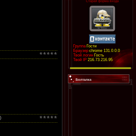
Старая форма входа
Группа
Гости
Браузер
chrome 131.0.0.0
Твой логин
Гость
Твой IP
216.73.216.95
Болталка
)