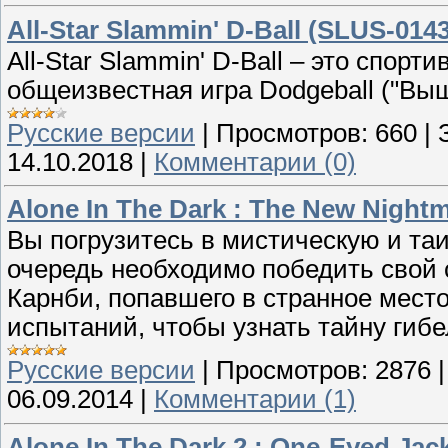
All-Star Slammin' D-Ball (SLUS-014
All-Star Slammin' D-Ball – это спорт
общеизвестная игра Dodgeball ("Вы
Русские версии
|
Просмотров:
660
|
14.10.2018
|
Комментарии (0)
Alone In The Dark : The New Nightm
Вы погрузитесь в мистическую и та
очередь необходимо победить свой 
Карнби, попавшего в странное место
испытаний, чтобы узнать тайну гибе
Русские версии
|
Просмотров:
2876
06.09.2014
|
Комментарии (1)
Alone In The Dark 2 : One-Eyed Jac