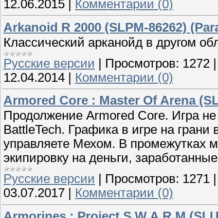
12.06.2015
|
Комментарии (0)
Arkanoid R 2000 (SLPM-86262) (Par
Классический арканойд в другом об
Русские версии
|
Просмотров:
1272
12.04.2014
|
Комментарии (0)
Armored Core : Master Of Arena (SL
Продолжение Armored Core. Игра н
BattleTech. Графика в игре на гран
управляете Мехом. В промежутках 
экипировку на деньги, заработанные
Русские версии
|
Просмотров:
1271
03.07.2017
|
Комментарии (0)
Armorines : Project S.W.A.R.M (SLU