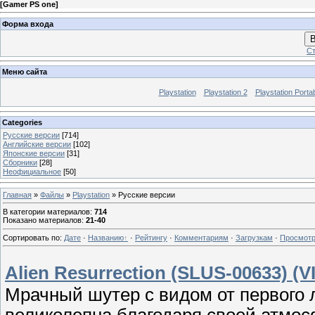
[
Gamer PS one
]
Форма входа
В
Ст
Меню сайта
Playstation
Playstation 2
Playstation Porta
Categories
Русские версии
[714]
Английские версии
[102]
Японские версии
[31]
Сборники
[28]
Неофициальное
[50]
Главная
»
Файлы
»
Playstation
» Русские версии
В категории материалов
:
714
Показано материалов
:
21-40
Сортировать по
:
Дате
·
Названию
·
Рейтингу
·
Комментариям
·
Загрузкам
·
Просмот
Alien Resurrection (SLUS-00633) (V
Мрачный шутер с видом от первого 