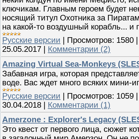
ключикам. Главным героем будет не
носящий титул Охотника за Пиратам
на какой-то воздушный корабль... и 
Русские версии
|
Просмотров:
1580
25.05.2017
|
Комментарии (2)
Amazing Virtual Sea-Monkeys (SLE
Забавная игра, которая представля
воде. Вас ждет много всяких мини-и
Русские версии
|
Просмотров:
1059
30.04.2018
|
Комментарии (1)
Amerzone : Explorer's Legacy (SLE
Это квест от первого лица, сюжет к
в загадочный мир Амерзон. Он не по