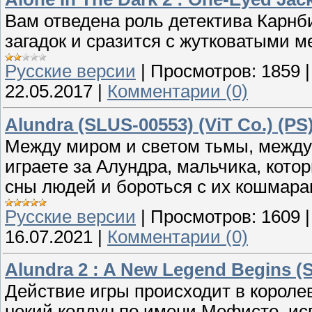
Вам отведена роль детектива Карнб
загадок и сразится с жутковатыми 
Русские версии
|
Просмотров:
1859
22.05.2017
|
Комментарии (0)
Alundra (SLUS-00553) (ViT Co.) (PS
Между миром и светом тьмы, между
играете за Алундра, мальчика, кото
сны людей и бороться с их кошмара
Русские версии
|
Просмотров:
1609
16.07.2021
|
Комментарии (0)
Alundra 2 : A New Legend Begins (S
Действие игры происходит в короле
некий колдун по имени Мефисто, и